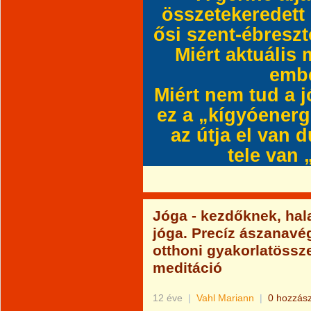
összetekeredett
ősi szent-ébreszt
Miért aktuáli
embe
Miért nem tud a 
ez a „kígyóenerg
az útja el van 
tele van
Jóga - kezdőknek, hal
jóga. Precíz ászanavé
otthoni gyakorlatösszeá
meditáció
12 éve
|
Vahl Mariann
|
0 hozzás