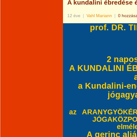
A kundalini ébredése 
12 éve
|
Vahl Mariann
|
0 hozzás
prof. DR. 
2 napo
A KUNDALINI É
a Kundalini-en
jógagy
az ARANYGYÖKÉR 
JÓGAKÖZPON
elmél
A gerinc alj