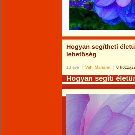
Hogyan segítheti életü
lehetőség
13 éve
|
Vahl Mariann
|
0 hozzás
Hogyan segíti életü