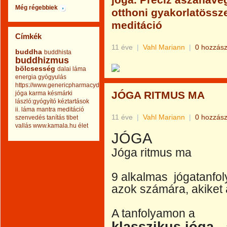
jóga. Precíz ászanavé
Még régebbiek
otthoni gyakorlatösszeá
meditáció
Címkék
11 éve
|
Vahl Mariann
|
0 hozzász
buddha
buddhista
buddhizmus
bölcsesség
dalai láma
energia
gyógyulás
https://www.genericpharmacydrug.com
JÓGA RITMUS MA
jóga
karma
késmárki
lászló:gyógyító kéztartások
ii.
láma
mantra
meditáció
11 éve
|
Vahl Mariann
|
0 hozzász
szenvedés
tanítás
tibet
vallás
www.kamala.hu
élet
JÓGA
Jóga ritmus ma
9 alkalmas jógatanfol
azok számára, akiket a
A tanfolyamon a