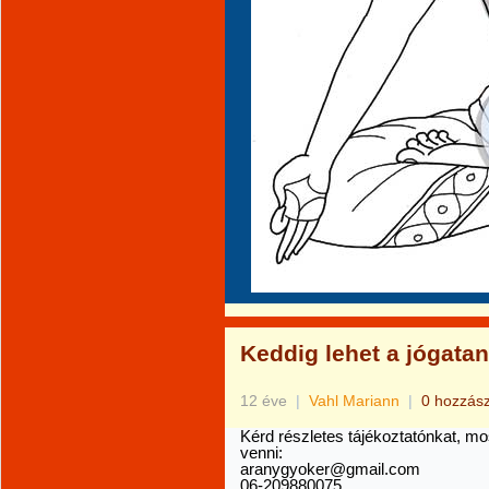
Keddig lehet a jógatan
12 éve
|
Vahl Mariann
|
0 hozzás
Kérd részletes tájékoztatónkat, mos
venni:
aranygyoker@gmail.com
06-209880075