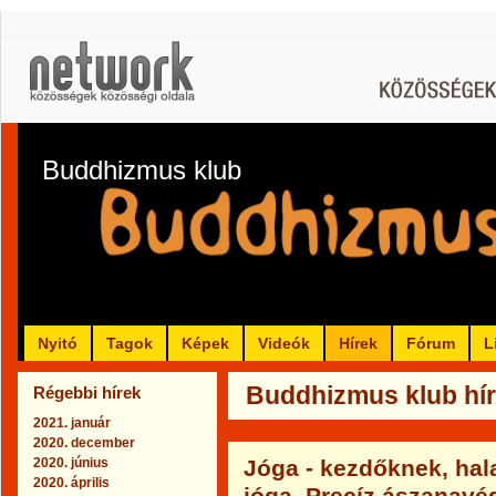
Buddhizmus klub
Nyitó
Tagok
Képek
Videók
Hírek
Fórum
L
Buddhizmus klub hír
Régebbi hírek
2021. január
2020. december
2020. június
Jóga - kezdőknek, hal
2020. április