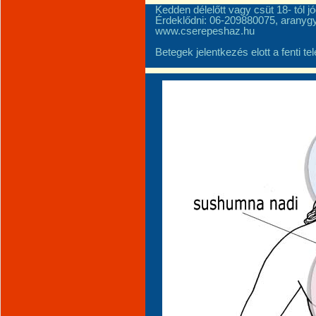
Kedden délelőtt vagy csüt 18- tól
Érdeklődni: 06-209880075, arany
www.cserepeshaz.hu
Betegek jelentkezés elott a fenti t