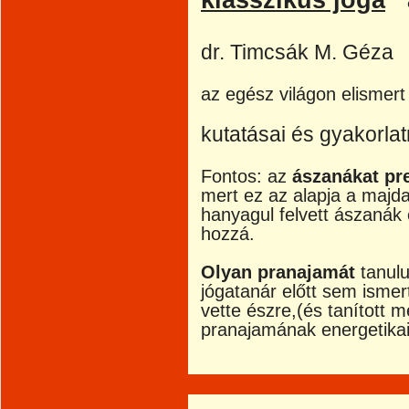
klasszikus jóga
a
dr. Timcsák M. Géza
az egész világon elismert
kutatásai és gyakorlat
Fontos: az
ászanákat pr
mert ez az alapja a majd
hanyagul felvett ászanák
hozzá.
Olyan pranajamát
tanulu
jógatanár előtt sem ismer
vette észre,(és tanított
pranajamának energetikail