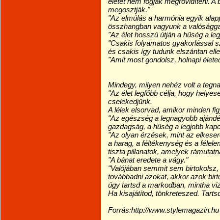
életét nem fogják megrövidíteni. 
megosztják."
"Az elmúlás a harmónia egyik alapp
összhangban vagyunk a valóságga
"Az élet hosszú útján a hűség a legj
"Csakis folyamatos gyakorlással 
és csakis így tudunk elszántan elle
"Amit most gondolsz, holnapi életed
Mindegy, milyen nehéz volt a tegn
"Az élet legfőbb célja, hogy helye
cselekedjünk.
A lélek elsorvad, amikor minden fi
"Az egészség a legnagyobb ajándé
gazdagság, a hűség a legjobb kapc
"Az olyan érzések, mint az elkeser
a harag, a féltékenység és a féle
tiszta pillanatok, amelyek rámutatna
"A bánat eredete a vágy."
"Valójában semmit sem birtokolsz,
továbbadni azokat, akkor azok birt
úgy tartsd a markodban, mintha vize
Ha kisajátítod, tönkreteszed. Tart
Forrás:http://www.stylemagazin.hu