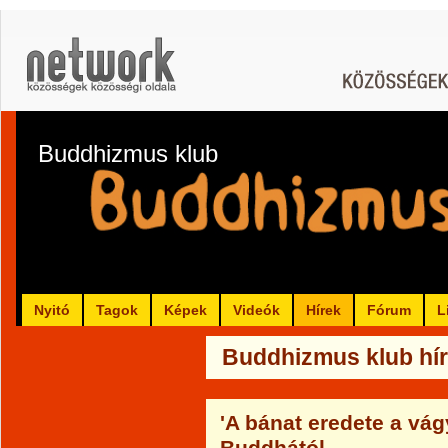
Buddhizmus klub
Nyitó
Tagok
Képek
Videók
Hírek
Fórum
L
Buddhizmus klub hír
'A bánat eredete a vágy