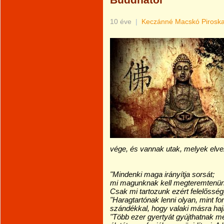
Buddhától
10 éve
|
Keczánné Macskó Pirosk
vége, és vannak utak, melyek elve
"Mindenki maga irányítja sorsát;
mi magunknak kell megteremtenün
Csak mi tartozunk ezért felelősség
"Haragtartónak lenni olyan, mint fo
szándékkal, hogy valaki másra hají
"Több ezer gyertyát gyújthatnak me