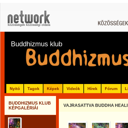
Buddhizmus klub
Nyitó
Tagok
Képek
Videók
Hírek
Fórum
L
BUDDHIZMUS KLUB
VAJRASATTVA BUDDHA HEAL
KÉPGALÉRIÁI
VAJRASATTVA
BUDDHA
HEALING