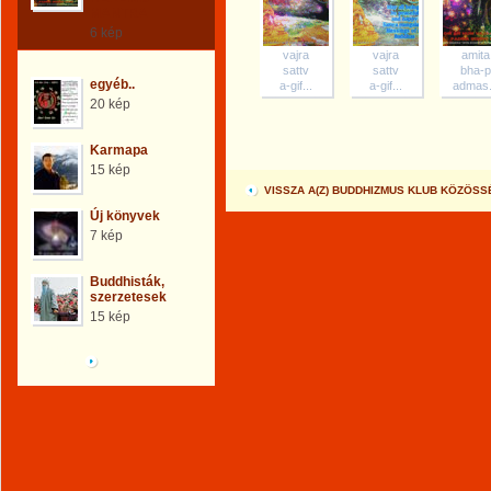
MANTRA
6 kép
vajra
vajra
amita
sattv
sattv
bha-p
egyéb..
a-gif...
a-gif...
admas.
20 kép
Karmapa
15 kép
VISSZA A(Z) BUDDHIZMUS KLUB KÖZÖS
Új könyvek
7 kép
Buddhisták,
szerzetesek
15 kép
Böngéssz a galériák
között!