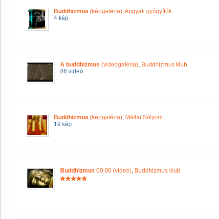
Buddhizmus
(képgaléria)
,
Angyali gyógyítók
4 kép
A buddhizmus
(videógaléria)
,
Buddhizmus klub
86 videó
Buddhizmus
(képgaléria)
,
Máltai Sólyom
19 kép
Buddhizmus
00:00 (videó)
,
Buddhizmus klub