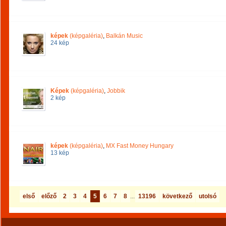
képek
(képgaléria)
,
Balkán Music
24 kép
Képek
(képgaléria)
,
Jobbik
2 kép
képek
(képgaléria)
,
MX Fast Money Hungary
13 kép
első
előző
2
3
4
5
6
7
8
...
13196
következő
utolsó