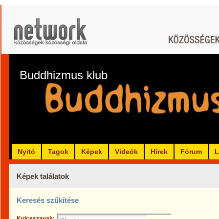
Buddhizmus klub
Nyitó
Tagok
Képek
Videók
Hírek
Fórum
L
Képek találatok
Keresés szűkítése
Kulcsszavak: