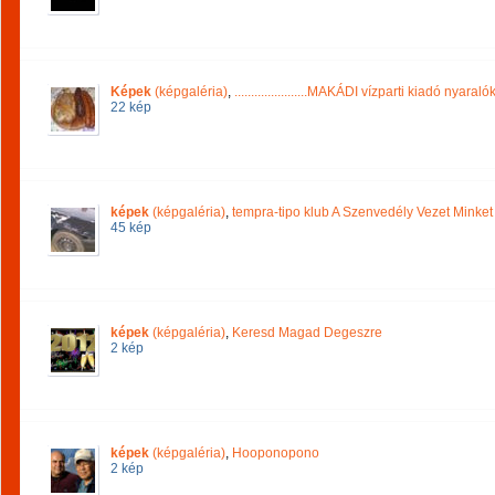
Képek
(képgaléria)
,
......................MAKÁDI vízparti kiadó nyaraló
22 kép
képek
(képgaléria)
,
tempra-tipo klub A Szenvedély Vezet Minket
45 kép
képek
(képgaléria)
,
Keresd Magad Degeszre
2 kép
képek
(képgaléria)
,
Hooponopono
2 kép