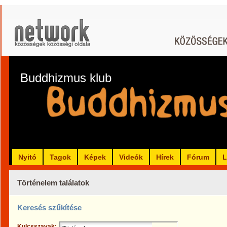
Buddhizmus klub
Nyitó
Tagok
Képek
Videók
Hírek
Fórum
L
Történelem találatok
Keresés szűkítése
Kulcsszavak: