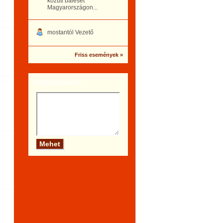
közúti baleset
Magyarországon...
mostantól Vezető
Friss események »
Szólj hozzá te is!