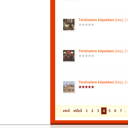
Történelem képekben
(kép)
,
Cs
Történelem képekben
(kép)
,
Cs
Történelem képekben
(kép)
,
Cs
első
előző
1
2
3
4
5
6
7
...