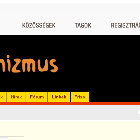
ók
Hírek
Fórum
Linkek
Friss