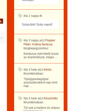
hétvégét!
írta
1 napja
itt:
Sziasztok! Szép napot!
írta
3 napja
a(z)
Popper
Péter: A láma tanácsa
blogbejegyzéshez:
Kérdezze mérnökét! Izzad
az áramhálózat, mégis ...
írta
3 hete
a(z)
Kérés
fórumtémában:
"Gyógypedagógiai
asszisztensként nap mint
nap ...
írta
3 hete
a(z)
Köszöntés
fórumtémában:
Túl sok a halálos és súlyos