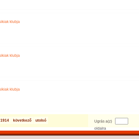
ikiak klubja
ikiak klubja
ikiak klubja
1914
következő
utolsó
Ugrás a(z)
oldalra