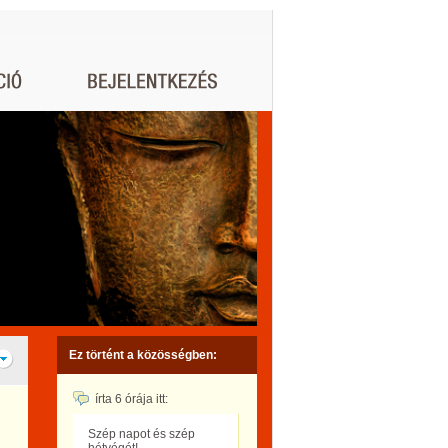
Ez történt a közösségben:
írta
6 órája
itt:
Szép napot és szép