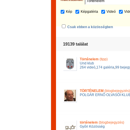
Kép
Képgaléria
Videó
Vid
Csak ebben a közösségben
19139 találat
Történelem
(tipp)
Und klub
264 videó
,
174 galéria
,
99 bejeg
TÖRTÉNELEM
(blogbejegyzés)
POLGÁR ERNŐ OLVASÓI KLU
történelem
(blogbejegyzés)
Győri Közösség