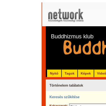
Buddhizmus klub
Nyitó
Tagok
Képek
Vide
Történelem találatok
Keresés szűkítése
Kulcsszavak: