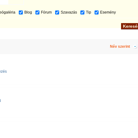
eógaléria
Blog
Fórum
Szavazás
Tip
Esemény
Név szerint
yzés
B