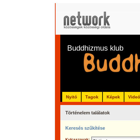
Buddhizmus klub
Nyitó
Tagok
Képek
Vide
Történelem találatok
Keresés szűkítése
Kulcsszavak: