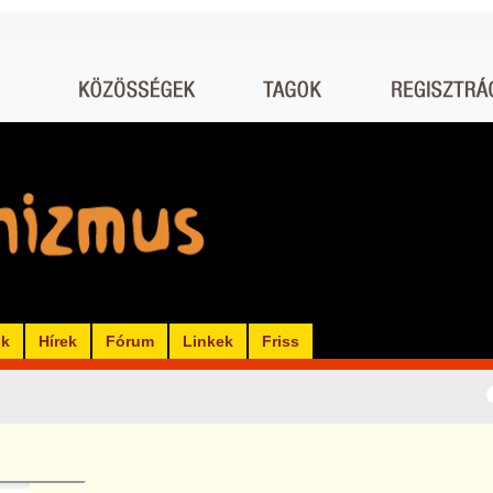
ók
Hírek
Fórum
Linkek
Friss