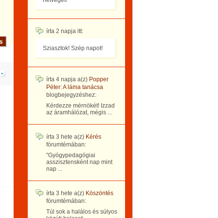
hétvégét!
írta
2 napja
itt:
Sziasztok! Szép napot!
írta
4 napja
a(z)
Popper
Péter: A láma tanácsa
blogbejegyzéshez:
Kérdezze mérnökét! Izzad
az áramhálózat, mégis ...
írta
3 hete
a(z)
Kérés
fórumtémában:
"Gyógypedagógiai
asszisztensként nap mint
nap ...
írta
3 hete
a(z)
Köszöntés
fórumtémában:
Túl sok a halálos és súlyos