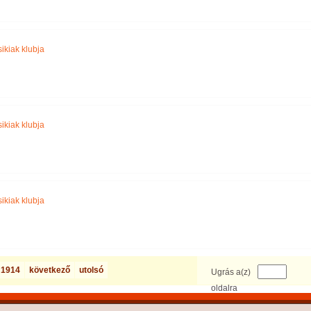
ikiak klubja
ikiak klubja
ikiak klubja
1914
következő
utolsó
Ugrás a(z)
oldalra