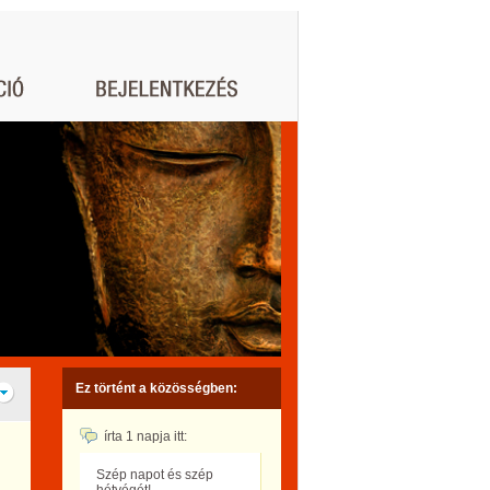
Ez történt a közösségben:
írta
1 napja
itt:
Szép napot és szép