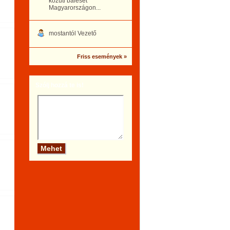
közúti baleset
Magyarországon...
mostantól Vezető
Friss események »
Szólj hozzá te is!