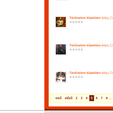
Történelem képekben
(kép)
,
Cs
Történelem képekben
(kép)
,
Cs
Történelem képekben
(kép)
,
Cs
első
előző
2
3
4
5
6
7
8
...