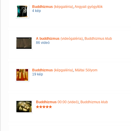
Buddhizmus
(képgaléria)
,
Angyali gyógyítók
4 kép
A buddhizmus
(videógaléria)
,
Buddhizmus klub
86 videó
Buddhizmus
(képgaléria)
,
Máltai Sólyom
19 kép
Buddhizmus
00:00 (videó)
,
Buddhizmus klub