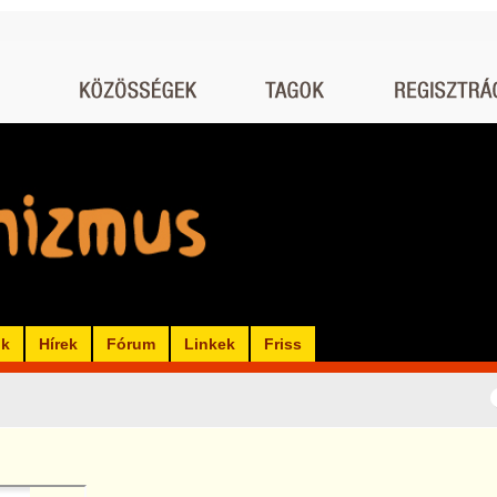
ók
Hírek
Fórum
Linkek
Friss