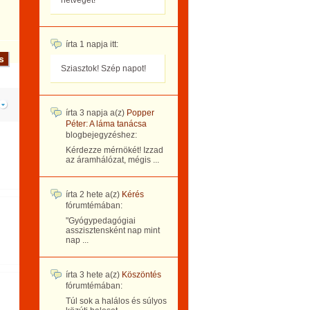
hétvégét!
írta
1 napja
itt:
Sziasztok! Szép napot!
írta
3 napja
a(z)
Popper
Péter: A láma tanácsa
blogbejegyzéshez:
Kérdezze mérnökét! Izzad
az áramhálózat, mégis ...
írta
2 hete
a(z)
Kérés
fórumtémában:
"Gyógypedagógiai
asszisztensként nap mint
nap ...
írta
3 hete
a(z)
Köszöntés
fórumtémában:
Túl sok a halálos és súlyos