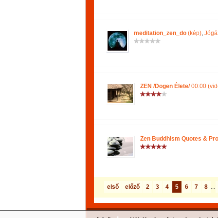
meditation_zen_do
(kép)
,
Jógá
ZEN /Dogen Élete/
00:00 (vid
Zen Buddhism Quotes & Pr
első
előző
2
3
4
5
6
7
8
...