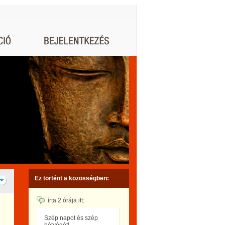
Ez történt a közösségben:
írta
2 órája
itt:
Szép napot és szép