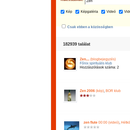
Kép
Képgaléria
Videó
Vid
Csak ebben a közösségben
182939 találat
Zen....
(blogbejegyzés)
Főnix spirituális klub
Hozzászólások száma: 2
Zen 2006
(kép)
,
BOR klub
zen flute
00:00 (videó)
,
Hétkö