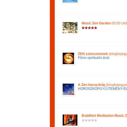
Music Zen Garden
00:00 (vi
ZEN szösszenetek
(blogbejegy
Főnix spirituális klub
A Zen horoszkóp
(blogbejegyz
HOROSZKÓPGYŰJTEMÉNY-ÉL
Buddhist Meditation Music 