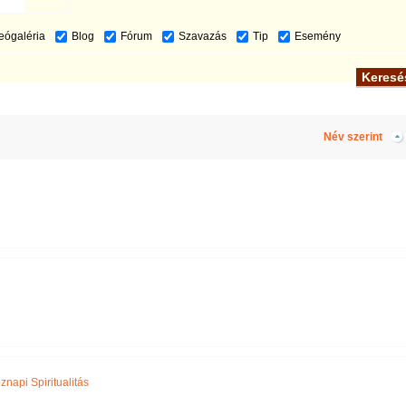
eógaléria
Blog
Fórum
Szavazás
Tip
Esemény
Név szerint
znapi Spiritualitás