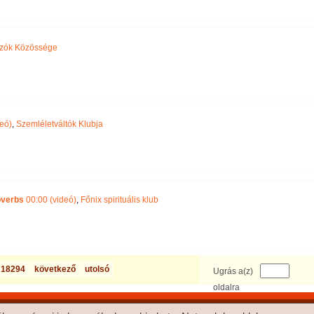
zók Közössége
eó)
,
Szemléletváltók Klubja
overbs
00:00 (videó)
,
Főnix spirituális klub
18294
következő
utolsó
Ugrás a(z)
oldalra