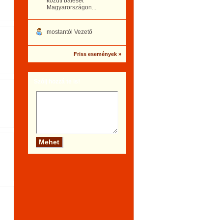
közúti baleset
Magyarországon...
mostantól Vezető
Friss események »
Szólj hozzá te is!