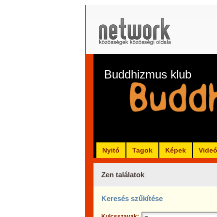
Buddhizmus klub
Nyitó
Tagok
Képek
Vide
Zen találatok
Keresés szűkítése
Kulcsszavak: