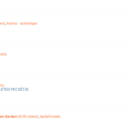
deó)
,
Karma - asztrológia
zés)
és)
ETED PECSÉTJE
Zen Garden
00:00 (videó)
,
Apokrif-iratok