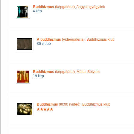
Buddhizmus
(képgaléria)
,
Angyali gyógyítók
4 kép
A buddhizmus
(videógaléria)
,
Buddhizmus klub
86 videó
Buddhizmus
(képgaléria)
,
Máltai Sólyom
19 kép
Buddhizmus
00:00 (videó)
,
Buddhizmus klub