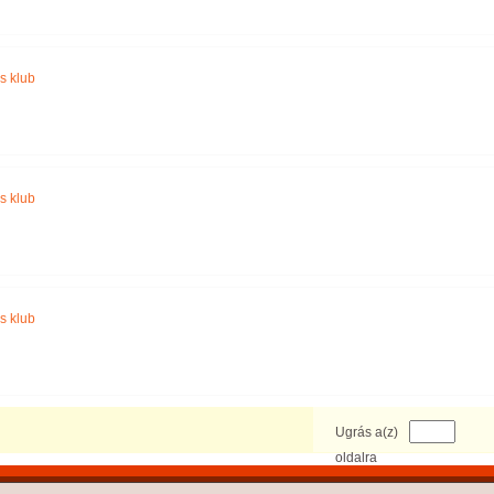
s klub
s klub
s klub
Ugrás a(z)
oldalra