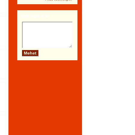
Szólj hozzá te is!