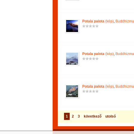
Potala palota
(kép)
,
Buddhizmu
Potala palota
(kép)
,
Buddhizmu
Potala palota
(kép)
,
Buddhizmu
1
2
3
következő
utolsó