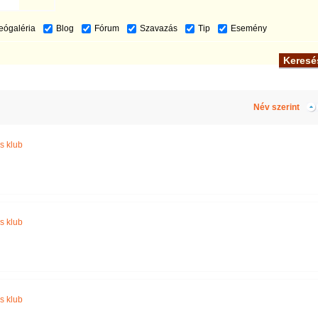
eógaléria
Blog
Fórum
Szavazás
Tip
Esemény
Név szerint
s klub
s klub
s klub