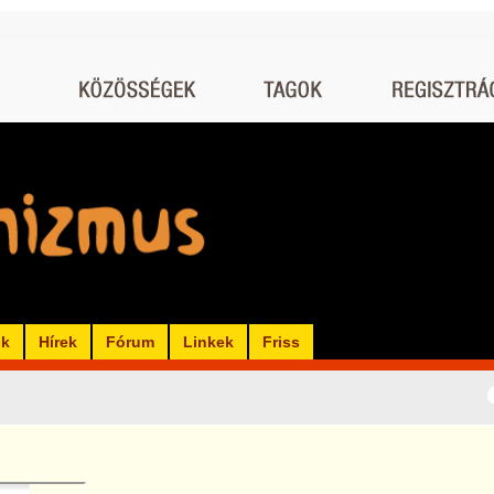
ók
Hírek
Fórum
Linkek
Friss