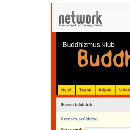
Buddhizmus klub
Nyitó
Tagok
Képek
Vide
lhasza találatok
Keresés szűkítése
Kulcsszavak: