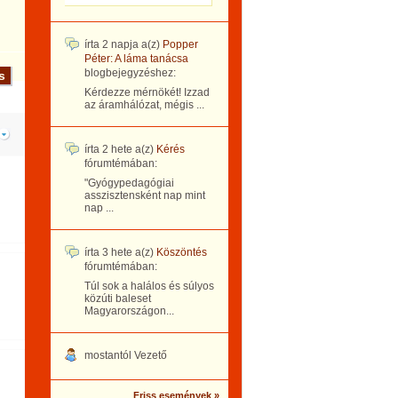
írta
2 napja
a(z)
Popper
Péter: A láma tanácsa
blogbejegyzéshez:
Kérdezze mérnökét! Izzad
az áramhálózat, mégis ...
írta
2 hete
a(z)
Kérés
fórumtémában:
"Gyógypedagógiai
asszisztensként nap mint
nap ...
írta
3 hete
a(z)
Köszöntés
fórumtémában:
Túl sok a halálos és súlyos
közúti baleset
Magyarországon...
mostantól Vezető
Friss események »