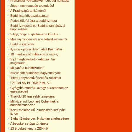
Pránanadi:Petrezselyem József honlapja
Jóga - nem csupán testedzés!
A Pradnyápáramitá témái
Buddhista közgazdaságtan
Fedezzük fel újra a buddhizmust
Buddhizmussal és Buddha tanításával
kapcsolatos
5 tipp, hogy a spirituálison kívül is ...
Muszáj mindennek a jó oldalát néznem?
Buddha idézetek
Ilyen a kijárási tilalom alatt Kasmírba
10 mantra a tízmillószoros napra,
5 jól megfigyelhető változás, ha
magasabb ..
Mit tanít a buddhizmus?
Kiárusított buddhista hagyományok
Tibeti konyhaművészet és rejtelmei
CÉLTALAN BUDDHIZMUS?
Gyógyító mudrák, avagy a kezedben az
egészséged
Thaiföld 10 legszebb temploma
Mi köze volt Leonard Cohennek a
buddhizmushoz?
Keleti mesébe illő, csodaszép sztúpák
itthon
Stefan Bauberger: Nyitottan a teljességre
A becskei sztúpa története
13 érdekes tény a ZEN-ről