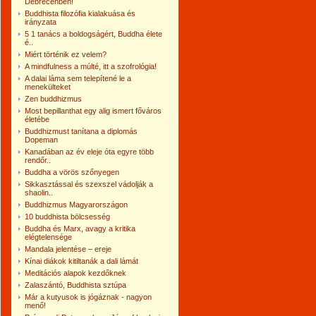
Debrecenben!
Buddhista filozófia kialakuása és
irányzata
5 1 tanács a boldogságért, Buddha élete
é..
Miért történik ez velem?
A mindfulness a múlté, itt a szofrológia!
A dalai láma sem telepítené le a
menekülteket
Zen buddhizmus
Most bepillanthat egy alig ismert főváros
életébe
Buddhizmust tanítana a diplomás
Dopeman
Kanadában az év eleje óta egyre több
rendőr..
Buddha a vörös szőnyegen
Sikkasztással és szexszel vádolják a
shaolin..
Buddhizmus Magyarországon
10 buddhista bölcsesség
Buddha és Marx, avagy a kritika
elégtelensége
Mandala jelentése – ereje
Kínai diákok kitiltanák a dali lámát
Meditációs alapok kezdőknek
Zalaszántó, Buddhista sztúpa
Már a kutyusok is jógáznak - nagyon
menő!