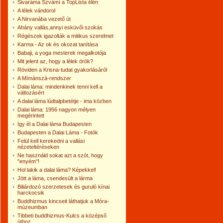
Sivaráma Szvámí a TopLista élén
A lélek vándorol
A Nirvanába vezető út
Ahány vallás,annyi esküvői szokás
Régészek igazolták a mitikus szerelmet
Karma - Az ok és okozat tanítása
Babaji, a yoga mesterek megalkotója
Mit jelent az, hogy a lélek örök?
Röviden a Krisna-tudat gyakorlásáról
A Mímánszá-rendszer
Dalai láma: mindenkinek tenni kell a
változásért
A dalai láma lúdtalpbetétje - ima közben
Dalai láma: 1956 nagyon mélyen
megérintett
Így él a Dalai láma Budapesten
Budapesten a Dalai Láma - Fotók
Felül kell kerekedni a vallási
nézeteltéréseken
Ne használd sokat azt a szót, hogy
"enyém"!
Hol lakik a dalai láma? Képekkel!
Jött a láma, csendesült a lárma
Biliárdozó szerzetesek és guruló kínai
harckocsik
Buddhizmus kincseit láthatjuk a Móra-
múzeumban
Tibbeti buddhizmus-Kulcs a középső
úthoz