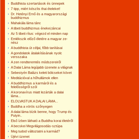
Buddhista szertartások és ünnepek
7 tipp, miért készíts thai ételeket!
Dr. Hetényi Ernő és a magyarországi
buddhizmus
Mahakála láma tánc
A tibeti buddhizmus énekei,táncai
Az 5 tibeti rítus: végezd el minden nap
Em­lék­szik előző éle­tére a ma­gyar ze­
nész
A buddhista út céljai, főbb tanításai
A gondolatok átalakításának nyolc
versszaka
A zen rendteremtés módszereiről
A Dalai Láma legújabb üzenete a világnak
Sebestyén Balázs keleti bölcseket követ
Meditációval a hőhullámok ellen
A buddhizmus a karmáról és a
felelősségről szól
A koronavírus miatt lezárták a dalai
láma...
ELOLVASTUK A DALAI LÁMA...
Buddha a vörös szőnyegen
A dalai láma bízik benne, hogy Trump és
Putyin..
Első ízben látható a Buddha korai életéről
A becskei Megvilágosodás-sztúpa
Meg tudod változtatni a karmád?
Újévi üzenet