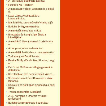
A Tan Kapuja Buddhista Egyház
Fotótúra Kis-Tibetben
A magasabb világok üzenetei és a belső
út
Dalai Láma: A spiritualitás a
kvantumfizika..
Ma tízmilliószoros erővel hívhatod a jót
Buddha 14 figyelmeztetése
A mandalák titokzatos világa
Bringázás és kungfu: így élnek a
Himalájában
A meditáció bizonyítottan közelebb visz
a..
A Hooponopono csodamantra
A mandalák hatásai és a mandalafestés
Tudomány és Buddhizmus
Patrick Duffy először beszélt arról, hogy
a....
Ezt üzeni 2019-re a csillagjegyeknek a
dalai láma
Közel hatvan éve nem térhetett vissza....
3D-ben köszönt Szél Bernadett a dalai
lámának
Székely zászlót kapott ajándékba a dalai
láma
Transzcendentális Meditáció
A 16. Karmapa a Dharma nyugati
fejlődéséről
Buddhista szerzetesek 4 szokása