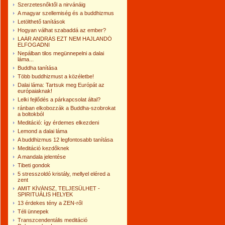
Szerzetesnőktől a nirvánáig
A magyar szellemiség és a buddhizmus
Letölthető tanítások
Hogyan válhat szabaddá az ember?
LAÁR ANDRÁS EZT NEM HAJLANDÓ
ELFOGADNI
Nepálban tilos megünnepelni a dalai
láma...
Buddha tanítása
Több buddhizmust a közéletbe!
Dalai láma: Tartsuk meg Európát az
európaiaknak!
Lelki fejlődés a párkapcsolat által?
ránban elkobozzák a Buddha-szobrokat
a boltokból
Meditáció: így érdemes elkezdeni
Lemond a dalai láma
A buddhizmus 12 legfontosabb tanítása
Meditáció kezdőknek
A mandala jelentése
Tibeti gondok
5 stresszoldó kristály, mellyel eléred a
zent
AMIT KÍVÁNSZ, TELJESÜLHET -
SPIRITUÁLIS HELYEK
13 érdekes tény a ZEN-ről
Téli ünnepek
Transzcendentális meditáció