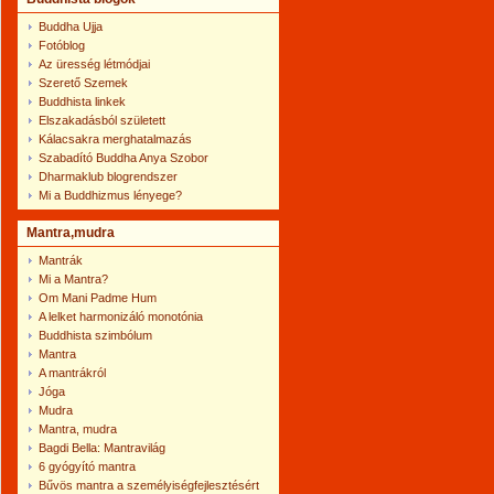
Buddha Ujja
Fotóblog
Az üresség létmódjai
Szerető Szemek
Buddhista linkek
Elszakadásból született
Kálacsakra merghatalmazás
Szabadító Buddha Anya Szobor
Dharmaklub blogrendszer
Mi a Buddhizmus lényege?
Mantra,mudra
Mantrák
Mi a Mantra?
Om Mani Padme Hum
A lelket harmonizáló monotónia
Buddhista szimbólum
Mantra
A mantrákról
Jóga
Mudra
Mantra, mudra
Bagdi Bella: Mantravilág
6 gyógyító mantra
Bűvös mantra a személyiségfejlesztésért