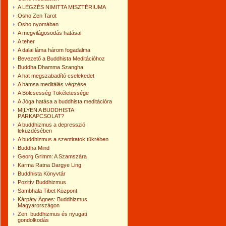
A LÉGZÉS NIMITTA MISZTÉRIUMA
Osho Zen Tarot
Osho nyomában
A megvilágosodás hatásai
A teher
A dalai láma három fogadalma
Bevezető a Buddhista Meditációhoz
Buddha Dhamma Szangha
A hat megszabadító cselekedet
A hamsa meditálás végzése
A Bölcsesség Tökéletessége
A Jóga hatása a buddhista meditációra
MILYEN A BUDDHISTA
PÁRKAPCSOLAT?
A buddhizmus a depresszió
leküzdésében
A buddhizmus a szentiratok tükrében
Buddha Mind
Georg Grimm: A Szamszára
Karma Ratna Dargye Ling
Buddhista Könyvtár
Pozitív Buddhizmus
Sambhala Tibet Központ
Kárpáty Ágnes: Buddhizmus
Magyarországon
Zen, buddhizmus és nyugati
gondolkodás