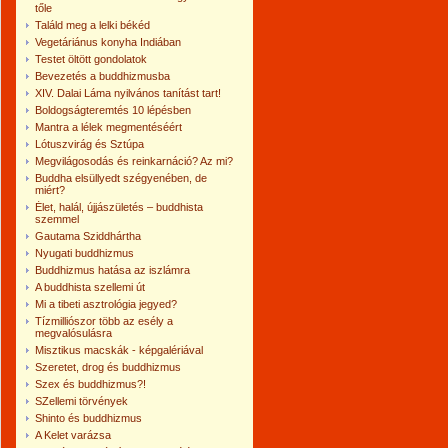
tőle
Találd meg a lelki békéd
Vegetáriánus konyha Indiában
Testet öltött gondolatok
Bevezetés a buddhizmusba
XIV. Dalai Láma nyilvános tanítást tart!
Boldogságteremtés 10 lépésben
Mantra a lélek megmentéséért
Lótuszvirág és Sztúpa
Megvilágosodás és reinkarnáció? Az mi?
Buddha elsüllyedt szégyenében, de
miért?
Élet, halál, újjászületés – buddhista
szemmel
Gautama Sziddhártha
Nyugati buddhizmus
Buddhizmus hatása az iszlámra
A buddhista szellemi út
Mi a tibeti asztrológia jegyed?
Tízmilliószor több az esély a
megvalósulásra
Misztikus macskák - képgalériával
Szeretet, drog és buddhizmus
Szex és buddhizmus?!
SZellemi törvények
Shinto és buddhizmus
A Kelet varázsa