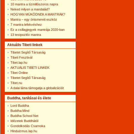
10 mantra a tízmillószoros napra
Neked milyen a mandalád?
HOGYAN MŰKÖDNEK A MANTRÁK?
Mantra – egy önismereti eszköz
7 mantra lefekvéshez
Ez a csillagjegyek mantrája 2020-ban
13 testpozitív mantra
Aktuális Tibeti linkek
Tibetet Segítő Társaság
Tibeti Fesztivál
Tibet.lap.hu
AKTUÁLIS TIBETI LINKEK
Tibet Online
Tibetet Segítő Társaság
Tibet.nu
A dalai láma támogatja a globalizációt
Buddha, tanításai és élete
Lord Buddha
Buddha:Mind
Buddha School Net
Idézetek Buddhától
Gondolkodás Csarnoka
Hinduizmus.lap.hu