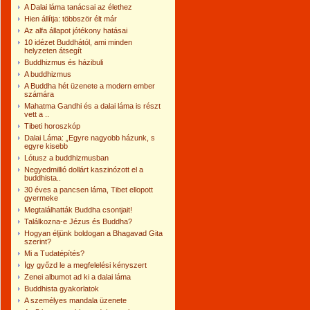
A Dalai láma tanácsai az élethez
Hien állítja: többször élt már
Az alfa állapot jótékony hatásai
10 idézet Buddhától, ami minden
helyzeten átsegít
Buddhizmus és házibuli
A buddhizmus
A Buddha hét üzenete a modern ember
számára
Mahatma Gandhi és a dalai láma is részt
vett a ..
Tibeti horoszkóp
Dalai Láma: „Egyre nagyobb házunk, s
egyre kisebb
Lótusz a buddhizmusban
Negyedmillió dollárt kaszinózott el a
buddhista..
30 éves a pancsen láma, Tibet ellopott
gyermeke
Meg­ta­lál­hat­ták Buddha csont­jait!
Találkozna-e Jézus és Buddha?
Hogyan éljünk boldogan a Bhagavad Gita
szerint?
Mi a Tudatépítés?
Így győzd le a megfelelési kényszert
Zenei albumot ad ki a dalai láma
Buddhista gyakorlatok
A személyes mandala üzenete