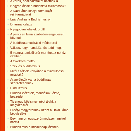
A város, ahol halottakat ültetnek a ...
Hogyan élnek a buddhista milliomosok?
A Dalai láma kisajátította saját
reinkarnációját
Laár András a Budhizmusról
Dharma Kalauz
Nyugodtan lehetek őrült!
A pancsen láma szabadon engedését
követeli
A buddhista meditáció módszerei
Válassz egy mandalát, és tudd meg....
5 mantra, amiből erőt meríthetsz nehéz
időkben
A tökéletes mottó
Szex és buddhizmus
Miről szólnak valójában a mindfulness
terápiák?
Aranyéletük van a buddhista
szerzeteseknek
Hinduizmus
Buddha idézetek, mondások, élete,
beszédei
Tizenegy közismert népi tévhit a
megfázásról
Erdélyi magyaroknak üzent a Dalai Láma
képviselője
Egy nagyon egyszerű módszer, amivel
bármit ..
Buddhizmus a mindennapi életben