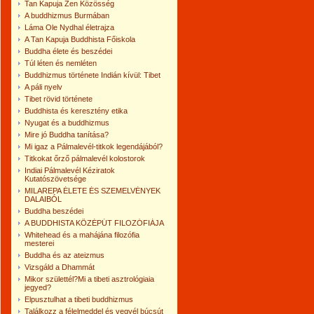
Tan Kapuja Zen Közösség
A buddhizmus Burmában
Láma Ole Nydhal életrajza
A Tan Kapuja Buddhista Főiskola
Buddha élete és beszédei
Túl léten és nemléten
Buddhizmus története Indián kívül: Tibet
A páli nyelv
Tibet rövid története
Buddhista és keresztény etika
Nyugat és a buddhizmus
Mire jó Buddha tanítása?
Mi igaz a Pálmalevél-titkok legendájából?
Titkokat őrző pálmalevél kolostorok
Indiai Pálmalevél Kéziratok
Kutatószövetsége
MILAREPA ÉLETE ÉS SZEMELVÉNYEK
DALAIBÓL
Buddha beszédei
A BUDDHISTA KÖZÉPÚT FILOZÓFIÁJA
Whitehead és a mahájána filozófia
mesterei
Buddha és az ateizmus
Vizsgáld a Dhammát
Mikor születtél?Mi a tibeti asztrológiaia
jegyed?
Elpusztulhat a tibeti buddhizmus
Találkozz a félelmeddel és vegyél búcsút