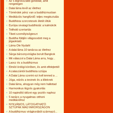
Az 5 legrosszabb gondolat, amit
rengetegen
Dalai láma levél az élethez
Tömérdek pénz van a buddhizmusban
Meditációs hangfürdő: teljes megtisztulás
Buddhista szerzetesek életét éltük
Európa sivatagi buddhistái: a kalmükök
Telihold szertartás
Tibeti személyiségteszt
Buddha földjén világosodott meg a
jógaoktató
Láma Ole Nydahl
A dalai láma 10 tanácsa az élethez
Sárga bársonyvirágba borult Bangkok
Mit válaszol a Dalai Láma arra, hogy...
Laosz és a buddhizmus
Elméd ördögi körében, és amit elfelejtettél
A zalaszántói buddhista sztúpa
A Dalai Láma szerint ezt kell tenned a ...
Jóga, edzés a testnek és a léleknek
Dalai láma, ahogyan még nem hallottad
Harmonikus légzés gyakorlás
10 napindító idézet egy pozitív naphoz
5 tanács a nyugalmas otthoni
meditációhoz
NYILVÁNOS, LÁTOGATHATÓ
SZTÚPÁK MAGYARORSZÁGON
A buddhizmus virágkorából származó...