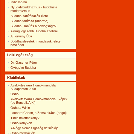
India.lap.hu
Nyugati buddhizmus - buddhista
modernizmus
Buddha, tanításai és élete
Buddha tanítása (dharma)
Buddha: Tanítás a boldogságról
A világ legszebb Buddha szobrai
A Törvény Útja
Buddha idézetek, mondások, élete,
beszédei
Lelki egészség
Dr. Gaszner Péter
Gyógyító Buddha
Klublinkek
Avalókitésvara Homokmandala
Budapesten 2008
Osho
Avalókitésvara Homokmandala - képek
(by Bencsik A.K.)
Osho a Wikin
Leonard Cohen, a Zenszakács (angol)
Tibeti halottaskönyv
Osho könyvek
A Négy Nemes Igaság definíciója
Osho meditációk