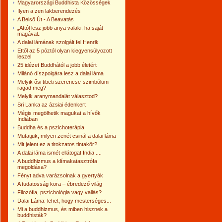
Magyarországi Buddhista Közösségek
Ilyen a zen lakberendezés
A Belső Út - A Beavatás
„Attól lesz jobb anya valaki, ha saját
magával..
A dalai lámának szolgált fel Henrik
Ettől az 5 póztól olyan kiegyensúlyozott
leszel
25 idézet Buddhától a jobb életért
Milánó díszpolgára lesz a dalai láma
Melyik ősi tibeti szerencse-szimbólum
ragad meg?
Melyik aranymandalát választod?
Sri Lanka az ázsiai édenkert
Mégis megölhetik magukat a hívők
Indiában
Buddha és a pszichoterápia
Mutatjuk, milyen zenét csinál a dalai láma
Mit jelent ez a titokzatos tintakör?
A dalai láma ismét ellátogat India ....
A buddhizmus a klímakatasztrófa
megoldása?
Fényt adva varázsolnak a gyertyák
A tudatosság kora – ébredező világ
Filozófia, pszichológia vagy vallás?
Dalai Láma: lehet, hogy mes­ter­sé­ges...
Mi a buddhizmus, és miben hisznek a
buddhisták?