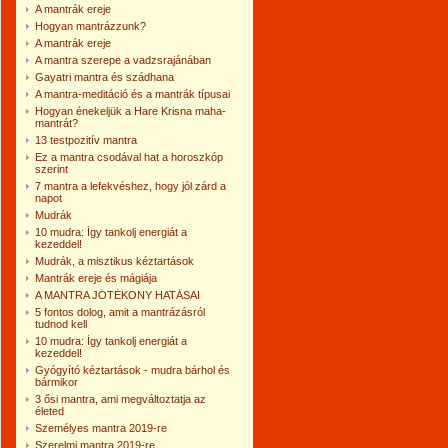
A mantrák ereje
Hogyan mantrázzunk?
A mantrák ereje
A mantra szerepe a vadzsrajánában
Gayatri mantra és szádhana
A mantra-meditáció és a mantrák típusai
Hogyan énekeljük a Hare Krisna maha-
mantrát?
13 testpozitív mantra
Ez a mantra csodával hat a horoszkóp
szerint
7 mantra a lefekvéshez, hogy jól zárd a
napot
Mudrák
10 mudra: Így tankolj energiát a
kezeddel!
Mudrák, a misztikus kéztartások
Mantrák ereje és mágiája
A MANTRA JÓTÉKONY HATÁSAI
5 fontos dolog, amit a mantrázásról
tudnod kell
10 mudra: Így tankolj energiát a
kezeddel!
Gyógyító kéztartások - mudra bárhol és
bármikor
3 ősi mantra, ami megváltoztatja az
életed
Személyes mantra 2019-re
Szerelmi mantra 2019-re