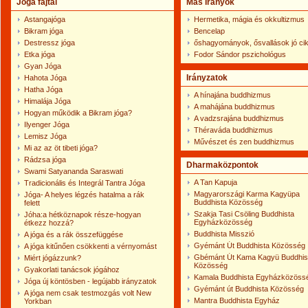
Jóga fajtái
Más Irányok
Astangajóga
Hermetika, mágia és okkultizmus
Bikram jóga
Bencelap
Destressz jóga
őshagyományok, ősvallások jó ci
Etka jóga
Fodor Sándor pszichológus
Gyan Jóga
Irányzatok
Hahota Jóga
Hatha Jóga
A hínajána buddhizmus
Himalája Jóga
A mahájána buddhizmus
Hogyan működik a Bikram jóga?
A vadzsrajána buddhizmus
Ilyenger Jóga
Théraváda buddhizmus
Lemisz Jóga
Művészet és zen buddhizmus
Mi az az öt tibeti jóga?
Rádzsa jóga
Dharmaközpontok
Swami Satyananda Saraswati
A Tan Kapuja
Tradicionális és Integrál Tantra Jóga
Magyarországi Karma Kagyüpa
Jóga- A helyes légzés hatalma a rák
Buddhista Közösség
felett
Szakja Tasi Csöling Buddhista
Jóha:a hétköznapok része-hogyan
Egyházközösség
étkezz hozzá?
Buddhista Misszió
A jóga és a rák összefüggése
Gyémánt Út Buddhista Közösség
A jóga kitűnően csökkenti a vérnyomást
Gbémánt Út Kama Kagyü Buddhis
Miért jógázzunk?
Közösség
Gyakorlati tanácsok jógához
Kamala Buddhista Egyházközöss
Jóga új köntösben - legújabb irányzatok
Gyémánt út Buddhista Közösség
A jóga nem csak testmozgás volt New
Mantra Buddhista Egyház
Yorkban