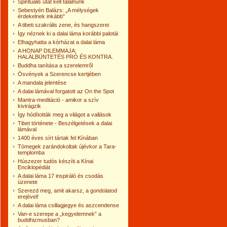
Spirituális utat kell találnunk
Sebestyén Balázs: „A mélységek
érdekelnek inkább"
A tibeti szakrális zene, és hangszerei
Így néznek ki a dalai láma korábbi palotái
Elhagyhatta a kórházat a dalai láma
A HÓNAP DILEMMÁJA:
HALÁLBÜNTETÉS PRÓ ÉS KONTRA.
Buddha tanítása a szerelemről
Ösvények a Szerencse kertjében
A mandala jelentése
A dalai lámával forgatott az On the Spot
Mantra-meditáció - amikor a szív
kivirágzik
Így hódították meg a világot a vallások
Tibet története - Beszélgetések a dalai
lámával
1400 éves sírt tártak fel Kínában
Tömegek zarándokoltak újévkor a Tara-
templomba
Húszezer tudós készíti a Kínai
Enciklopédiát
A dalai láma 17 inspiráló és csodás
üzenete
Szerezd meg, amit akarsz, a gondolatod
erejével!
A dalai láma csillagjegye és aszcendense
Van-e szerepe a „kegyelemnek” a
buddhizmusban?