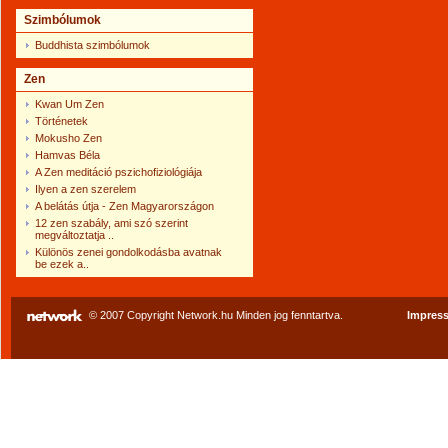
Szimbólumok
Buddhista szimbólumok
Zen
Kwan Um Zen
Történetek
Mokusho Zen
Hamvas Béla
A Zen meditáció pszichofiziológiája
Ilyen a zen szerelem
A belátás útja - Zen Magyarországon
12 zen szabály, ami szó szerint
megváltoztatja ..
Különös zenei gondolkodásba avatnak
be ezek a..
© 2007 Copyright Network.hu Minden jog fenntartva.
Impres