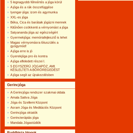
5 legnagyobb félreértés a jóga körül
A jóga és a rák összefüggése
Iyengar-jóga: izom és agymunka
XXL-es jóga
Béka, Cica és barátaik jógázni mennek
Kitűnően csökkenti a vérnyomást a jóga
Satyananda jóga az egészségért
Gyermekjóga: memóriafejlesztő is lehet
Magas vérnyomásra lótuszülés a
gyógymód!
A jóga erre is jó
Gyerekjóga pro és kontra
A jóga elfeledett részei I.
5 EGYSZERŰ JÓGAPÓZ, AMI
KÉSLELTETI A BŐRÖREGEDÉST
A jóga segít az újrakezdésben
Gerincjóga
A Gerincjóga rendszer szakmai oldala
Amala Sattva Jóga
Jóga és Szellemi Központ
Asram Jóga és Meditációs Központ
Gerincjóga oktatók
Gerincterápiás jóga
Mandala Jógastúdiók
Buddhista blogok