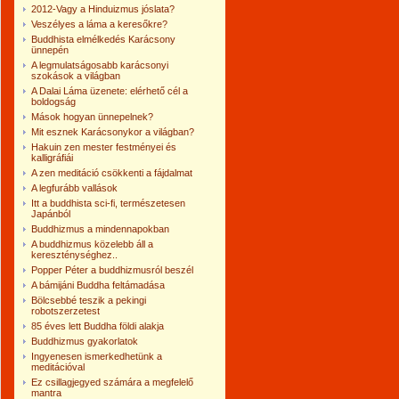
2012-Vagy a Hinduizmus jóslata?
Veszélyes a láma a keresőkre?
Buddhista elmélkedés Karácsony
ünnepén
A legmulatságosabb karácsonyi
szokások a világban
A Dalai Láma üzenete: elérhető cél a
boldogság
Mások hogyan ünnepelnek?
Mit esznek Karácsonykor a világban?
Hakuin zen mester festményei és
kalligráfiái
A zen meditáció csökkenti a fájdalmat
A legfurább vallások
Itt a buddhista sci-fi, természetesen
Japánból
Buddhizmus a mindennapokban
A buddhizmus közelebb áll a
kereszténységhez..
Popper Péter a buddhizmusról beszél
A bámijáni Buddha feltámadása
Bölcsebbé teszik a pekingi
robotszerzetest
85 éves lett Buddha földi alakja
Buddhizmus gyakorlatok
Ingyenesen ismerkedhetünk a
meditációval
Ez csillagjegyed számára a megfelelő
mantra