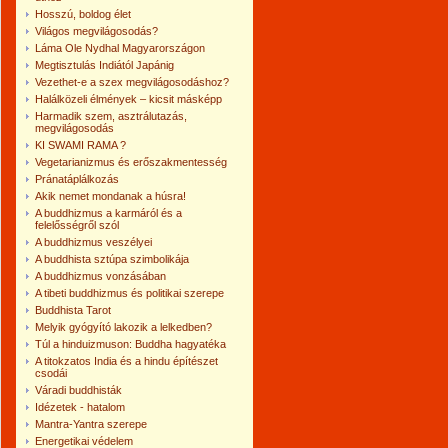
Hosszú, boldog élet
Világos megvilágosodás?
Láma Ole Nydhal Magyarországon
Megtisztulás Indiától Japánig
Vezethet-e a szex megvilágosodáshoz?
Halálközeli élmények – kicsit másképp
Harmadik szem, asztrálutazás,
megvilágosodás
KI SWAMI RAMA ?
Vegetarianizmus és erőszakmentesség
Pránatáplálkozás
Akik nemet mondanak a húsra!
A buddhizmus a karmáról és a
felelősségről szól
A buddhizmus veszélyei
A buddhista sztúpa szimbolikája
A buddhizmus vonzásában
A tibeti buddhizmus és politikai szerepe
Buddhista Tarot
Melyik gyógyító lakozik a lelkedben?
Túl a hinduizmuson: Buddha hagyatéka
A titokzatos India és a hindu építészet
csodái
Váradi buddhisták
Idézetek - hatalom
Mantra-Yantra szerepe
Energetikai védelem