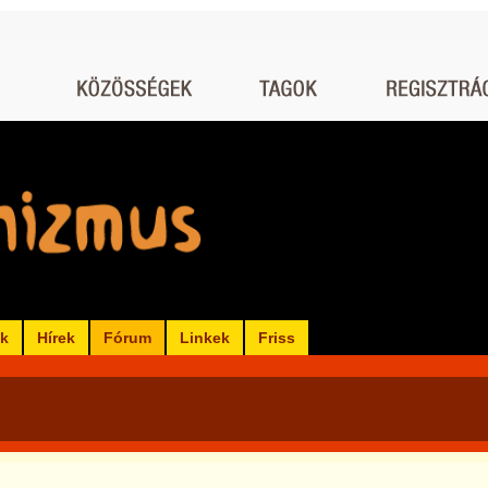
ók
Hírek
Fórum
Linkek
Friss