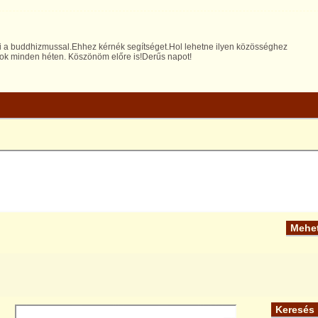
 a buddhizmussal.Ehhez kérnék segítséget.Hol lehetne ilyen közösséghez
rok minden héten. Köszönöm előre is!Derűs napot!