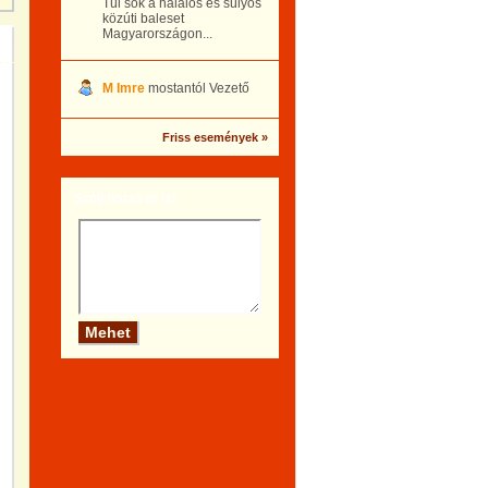
Túl sok a halálos és súlyos
közúti baleset
Magyarországon...
M Imre
mostantól Vezető
Friss események »
Szólj hozzá te is!