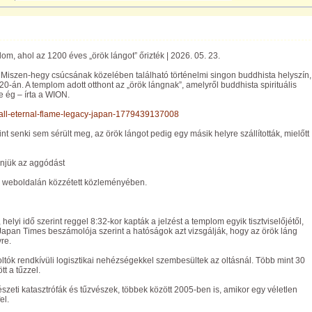
om, ahol az 1200 éves „örök lángot” őrizték | 2026. 05. 23.
 Miszen-hegy csúcsának közelében található történelmi singon buddhista helyszín,
0-án. A templom adott otthont az „örök lángnak”, amelyről buddhista spirituális
e ég – írta a WION.
all-eternal-flame-legacy-japan-1779439137008
 senki sem sérült meg, az örök lángot pedig egy másik helyre szállították, mielőtt
önjük az aggódást
 a weboldalán közzétett közleményében.
 helyi idő szerint reggel 8:32-kor kapták a jelzést a templom egyik tisztviselőjétől,
Japan Times beszámolója szerint a hatóságok azt vizsgálják, hogy az örök láng
yre.
tók rendkívüli logisztikai nehézségekkel szembesültek az oltásnál. Több mint 30
tt a tűzzel.
észeti katasztrófák és tűzvészek, többek között 2005-ben is, amikor egy véletlen
el.