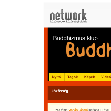
Buddhizmus klub
Nyitó
Tagok
Képek
Vide
közösség
Ezt a témát
Jónás László
indította
11 éve