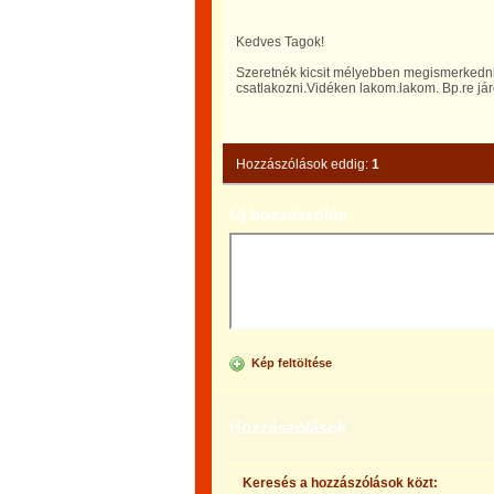
Kedves Tagok!
Szeretnék kicsit mélyebben megismerkedni
csatlakozni.Vidéken lakom.lakom. Bp.re já
Hozzászólások eddig:
1
Új hozzászólás
Kép feltöltése
Hozzászólások
Keresés a hozzászólások közt: