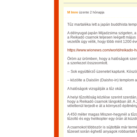
M Imre
üzente
2 hónapja
Tűz martaléka lett a japán buddhista templ
A délnyugat-japán Mijadzsima szigeten, a
a Reikadó csarnok teljesen leégett május 2
vezetők úgy vélik, hogy több mint 1200 év
https://www.wionews.com/world/reikado-h
Öröm az ürömben, hogy a hatóságok szerint
a szerkezet összeomlott.
-- Sok együttérző üzenetet kaptunk. Kösz
– közölte a Daisóin (Daisho-in) templom
A hatóságok vizsgálják a tűz okát.
A helyi tűzoltóság közlése szerint szerdán,
hogy a Reikadó csarnok lángokban áll. A 
véletlenül terjedt-e át a környező építmén
A 450 méter magas Miszen-hegynél a tűzol
tűzoltó és egy helikopter egy órán át küzdö
A csarnokot többször is sújtották már term
tűzeset során éghető anyagok robbantak f