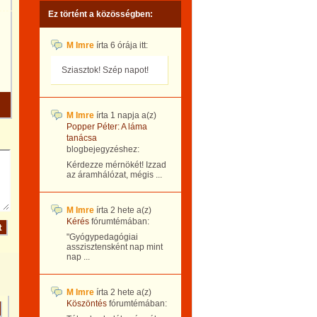
Ez történt a közösségben:
M Imre
írta
6 órája
itt:
Sziasztok! Szép napot!
M Imre
írta
1 napja
a(z)
Popper Péter: A láma
tanácsa
blogbejegyzéshez:
Kérdezze mérnökét! Izzad
az áramhálózat, mégis ...
M Imre
írta
2 hete
a(z)
Kérés
fórumtémában:
"Gyógypedagógiai
asszisztensként nap mint
nap ...
M Imre
írta
2 hete
a(z)
Köszöntés
fórumtémában: