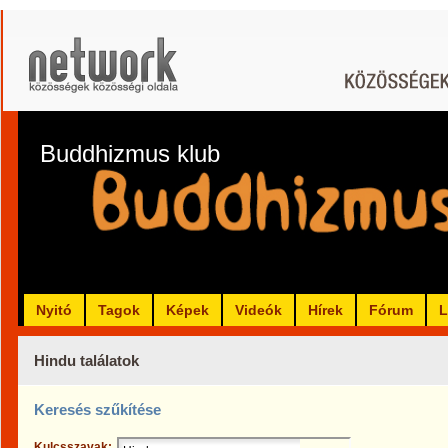
Buddhizmus klub
Nyitó
Tagok
Képek
Videók
Hírek
Fórum
L
Hindu találatok
Keresés szűkítése
Kulcsszavak: