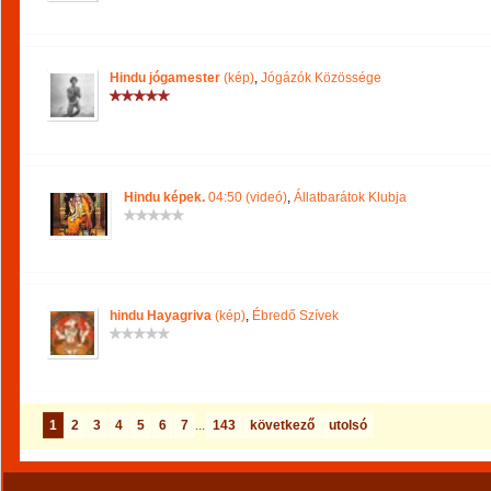
Hindu jógamester
(kép)
,
Jógázók Közössége
Hindu képek.
04:50 (videó)
,
Állatbarátok Klubja
hindu Hayagriva
(kép)
,
Ébredő Szívek
1
2
3
4
5
6
7
...
143
következő
utolsó