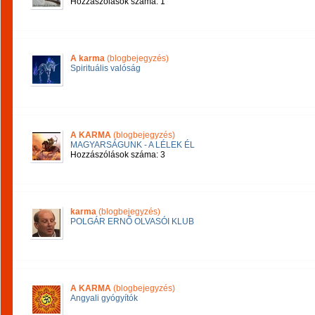
Hozzászólások száma: 1
A karma
(blogbejegyzés)
Spirituális valóság
A KARMA
(blogbejegyzés)
MAGYARSÁGUNK - A LÉLEK ÉL
Hozzászólások száma: 3
karma
(blogbejegyzés)
POLGÁR ERNŐ OLVASÓI KLUB
A KARMA
(blogbejegyzés)
Angyali gyógyítók