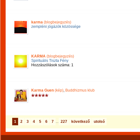
karma
(blogbejegyzés)
zempléni jógázók közössége
KARMA
(blogbejegyzés)
Spirituális Tiszta Fény
Hozzászólások száma: 1
Karma Guen
(kép)
,
Buddhizmus klub
1
2
3
4
5
6
7
...
227
következő
utolsó