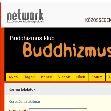
Buddhizmus klub
Nyitó
Tagok
Képek
Videók
Hírek
Fórum
L
Karma találatok
Keresés szűkítése
Kulcsszavak: