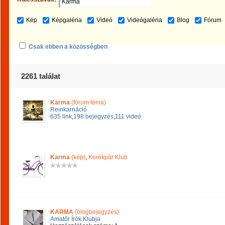
Kép
Képgaléria
Videó
Videógaléria
Blog
Fórum
Csak ebben a közösségben
2261 találat
Karma
(fórum téma)
Reinkarnáció
635 link
,
198 bejegyzés
,
111 videó
Karma
(kép)
,
Kerékpár Klub
KARMA
(blogbejegyzés)
Amatőr Írók Klubja