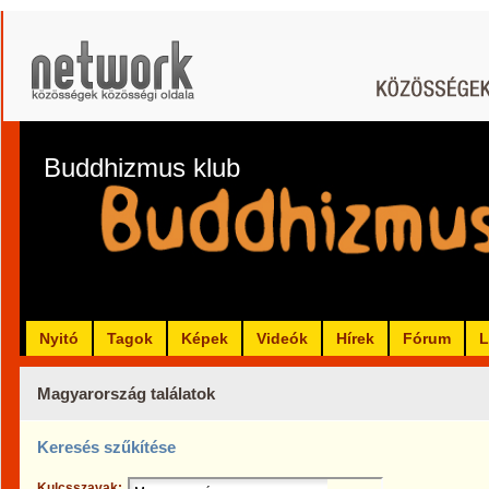
Buddhizmus klub
Nyitó
Tagok
Képek
Videók
Hírek
Fórum
L
Magyarország találatok
Keresés szűkítése
Kulcsszavak: