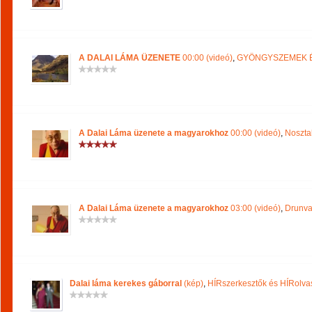
A DALAI LÁMA ÜZENETE
00:00 (videó)
,
GYÖNGYSZEMEK É
A Dalai Láma üzenete a magyarokhoz
00:00 (videó)
,
Noszta
A Dalai Láma üzenete a magyarokhoz
03:00 (videó)
,
Drunva
Dalai láma kerekes gáborral
(kép)
,
HÍRszerkesztők és HÍRolv