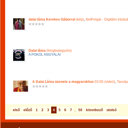
dalai láma Kerekes Gáborral
(kép)
,
NetPolgár - Digitális Irástu
Dalai láma
(blogbejegyzés)
A POKOL ANGYALAI
A Dalai Láma üzenete a magyarokhoz
03:00 (videó)
,
Tanulju
első
előző
1
2
3
4
5
6
7
...
50
következő
utolsó