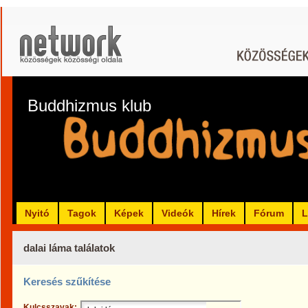
Buddhizmus klub
Nyitó
Tagok
Képek
Videók
Hírek
Fórum
L
dalai láma találatok
Keresés szűkítése
Kulcsszavak: