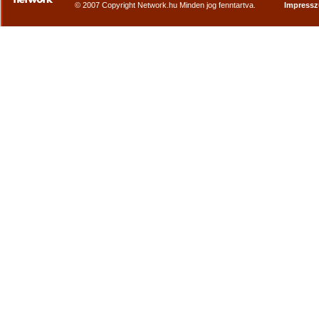
© 2007 Copyright Network.hu Minden jog fenntartva.
Impress