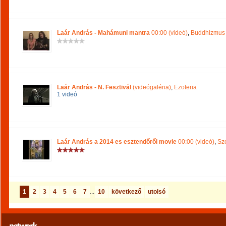
Laár András - Mahámuni mantra
00:00 (videó)
,
Buddhizmus 
Laár András - N. Fesztivál
(videógaléria)
,
Ezoteria
1 videó
Laár András a 2014 es esztendőről movie
00:00 (videó)
,
Sze
1
2
3
4
5
6
7
...
10
következő
utolsó