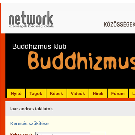
Buddhizmus klub
Nyitó
Tagok
Képek
Videók
Hírek
Fórum
L
laár andrás találatok
Keresés szűkítése
Kulcsszavak: