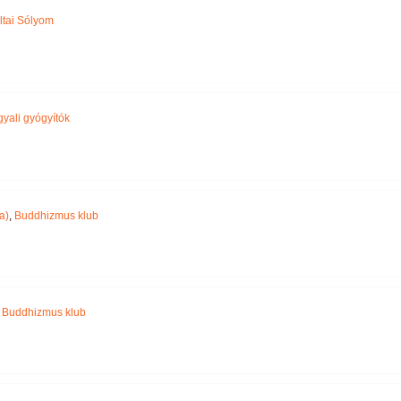
ltai Sólyom
yali gyógyítók
a)
,
Buddhizmus klub
,
Buddhizmus klub