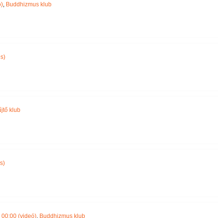
)
,
Buddhizmus klub
s)
jtő klub
s)
00:00 (videó)
,
Buddhizmus klub