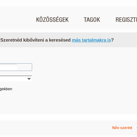
 Szeretnéd kibővíteni a keresésed
más tartalmakra is
?
égekben
Név szerint