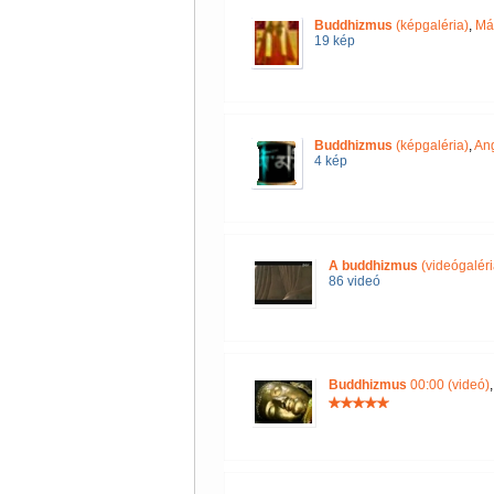
Buddhizmus
(képgaléria)
,
Má
19 kép
Buddhizmus
(képgaléria)
,
Ang
4 kép
A buddhizmus
(videógaléri
86 videó
Buddhizmus
00:00 (videó)