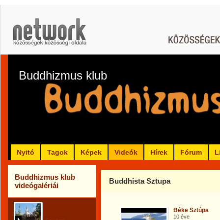
Buddhizmus klub
Nyitó
Tagok
Képek
Videók
Hírek
Fórum
L
Buddhizmus klub
Buddhista Sztupa
videógalériái
Buddhista
Béke Sztúpa
Sztupa
10 éve