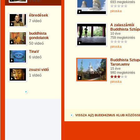
5 videó
693 megtekintés
piroska
ébredések
7 videó
A zalaszántói
Buddhista Sztúp
buddhista
10 éve
gondolatok
759 megtekintés
50 videó
piroska
TinaV
6 videó
Buddhista Sztup
Taron.wmv
15 éve
zsuzsi vidó
980 megtekintés
1 videó
piroska
Böngéssz a galériák
között!
VISSZA A(Z) BUDDHIZMUS KLUB KÖZÖS