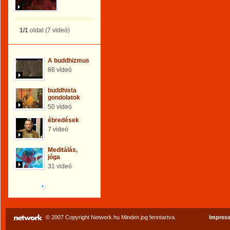
1/1
oldal (7 videó)
A buddhizmus
86 videó
buddhista
gondolatok
50 videó
ébredések
7 videó
Meditálás,
jóga
31 videó
Böngéssz a galériák
között!
© 2007 Copyright Network.hu Minden jog fenntartva.
Impres