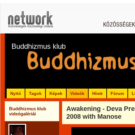
Buddhizmus klub
Nyitó
Tagok
Képek
Videók
Hírek
Fórum
L
Awakening - Deva Prem
Buddhizmus klub
videógalériái
2008 with Manose
Világosság
Ébredése