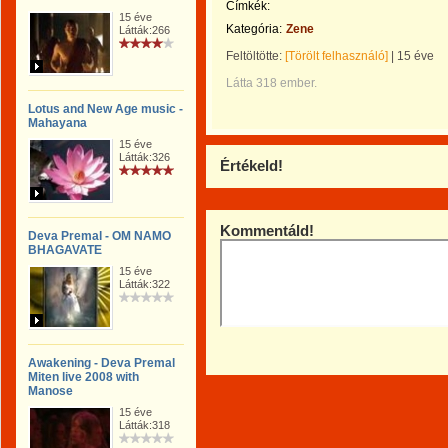
Címkék:
15 éve
Kategória:
Zene
Látták:266
Feltöltötte:
[Törölt felhasználó]
|
15 éve
Látta 318 ember.
Lotus and New Age music -
Mahayana
15 éve
Látták:326
Értékeld!
Kommentáld!
Deva Premal - OM NAMO
BHAGAVATE
15 éve
Látták:322
Awakening - Deva Premal
Miten live 2008 with
Manose
15 éve
Látták:318