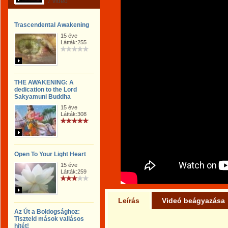
7 videó
Trascendental Awakening
15 éve
Látták:255
THE AWAKENING: A
dedication to the Lord
Sakyamuni Buddha
15 éve
Látták:308
Open To Your Light Heart
15 éve
Látták:259
Leírás
Videó beágyazása
Az Út a Boldogsághoz:
Tiszteld mások vallásos
hitét!