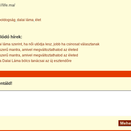
//life.ma/
boldogság
dalai láma
élet
lódó hírek:
i láma szerint, ha női utódja lesz, jobb ha csinosat választanak
zerű mantra, amivel megváltoztathatod az életed
zerű mantra, amivel megváltoztathatod az életed
 Dalai Láma bölcs tanácsai az új esztendőre
táld!