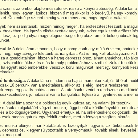
a szerint az ember alaptermészetének része a könyörületesség. A dalai láma 
enkit, hogy legyen játékos, hiszen ő még akkor is jó kedélyű, ha egy komoly
szél. Őszentsége szerint mindig van remény arra, hogy tegyünk valamit.
yek nem számítanak, hiszen mindig megéri, ha erőfeszítést teszünk a magu
 érdekében. Ha igazán elkötelezettek vagyunk, akkor egy kisebb erőfeszítés
 lesz, ez pedig olyan nagy elégedettséget fog okoz, amitől boldogabbnak fog
unkat.
múlik:
A dalai láma elmondta, hogy a harag csak egy múló érzelem, aminek
 meg, hogy átvegye felettünk az irányítást. Azt is meg kell akadályoznunk, 
za a gondolatainkat, hiszen a harag depresszióhoz, álmatlansághoz, táplálko
, szívproblémákhoz és más komoly problémákhoz vezethet. Sokat tehetünk
 ha együtt érző emberekkel vesszük körül magunkat, mert így könnyebb keze
zelmeket.
ió fontossága:
A dalai láma minden nap hajnali háromkor kel, és öt órát medit
csak 10 percünk van a meditálásra, akkor az is elég, mert a rendszeres
k rengeteg pozitív hatása ismert. A kutatások szerint a rendszeres meditáci
esszkezelésben, jó hatással van a hangulatra, fejleszti a figyelmet és a memór
:
A dalai láma szerint a boldogság egyik kulcsa az, ha valami jót teszünk
 mások szolgálatáért végzett munka, függetlenül a körülményektől, erősíti a
 és a boldogságérzetet. Ugyanezt érhetjük el, ha önkéntesként dolgozunk, de
a csak meghallgatunk egy feldúlt embert, mert a lényeg a segíteni akarás.
s munka előnyeit már kutatások is bizonyítják, ugyanis az önkéntesek k
 depressziós, kiegyensúlyozottabb a vérnyomásuk, tovább élnek, kevésbé 
ak magukat.