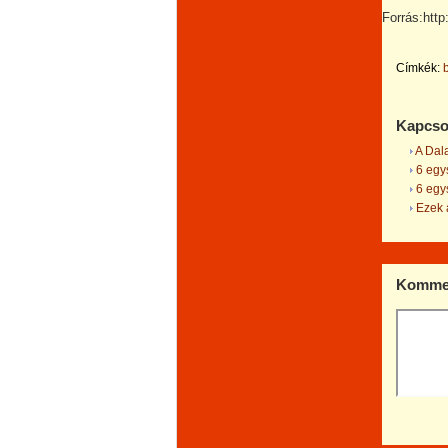
Forrás:http:
Címkék:
Kapcso
A Dala
6 egys
6 egys
Ezek a
Kommen