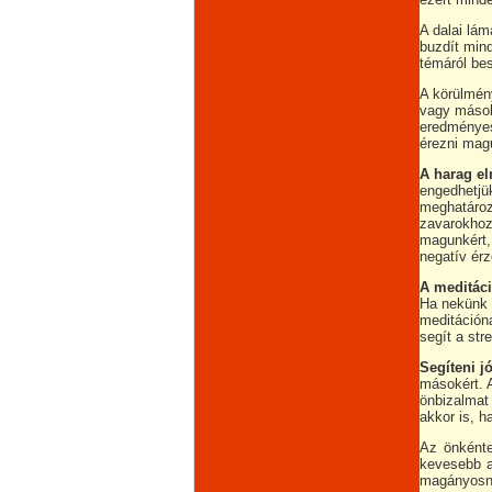
A dalai lám
buzdít mind
témáról be
A körülmén
vagy mások
eredményes
érezni mag
A harag el
engedhetjük
meghatároz
zavarokhoz
magunkért,
negatív ér
A meditác
Ha nekünk 
meditációna
segít a str
Segíteni jó
másokért. A
önbizalmat
akkor is, h
Az önkénte
kevesebb a
magányosn