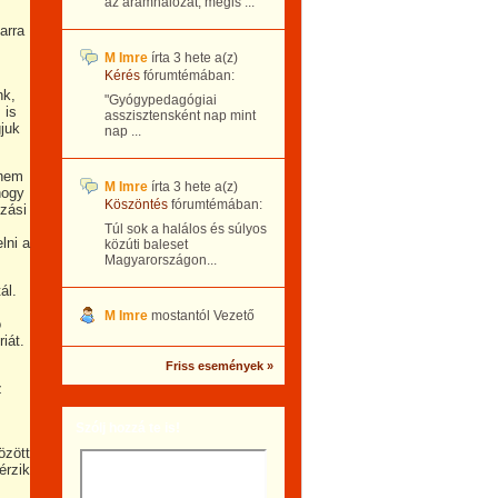
az áramhálózat, mégis ...
arra
M Imre
írta
3 hete
a(z)
Kérés
fórumtémában:
nk,
"Gyógypedagógiai
 is
asszisztensként nap mint
juk
nap ...
 nem
M Imre
írta
3 hete
a(z)
hogy
Köszöntés
fórumtémában:
zási
Túl sok a halálos és súlyos
lni a
közúti baleset
Magyarországon...
ál.
M Imre
mostantól Vezető
ó
iát.
Friss események »
z
Szólj hozzá te is!
özött
érzik