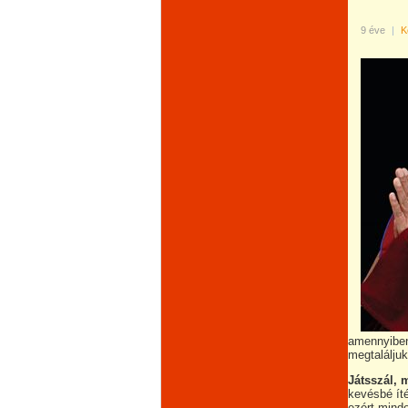
9 éve
|
K
amennyiben
megtalálju
Játsszál, 
kevésbé íté
ezért minde