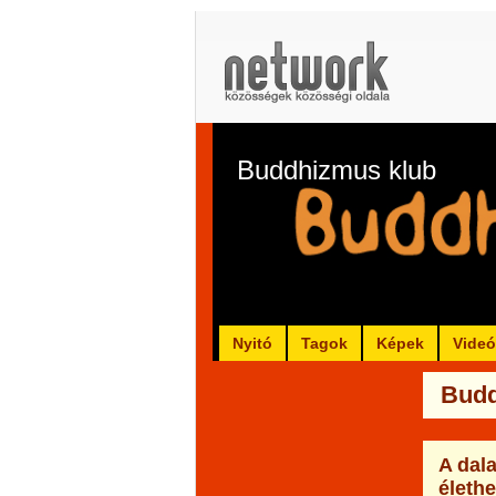
Buddhizmus klub
Nyitó
Tagok
Képek
Vide
Budd
A dal
életh