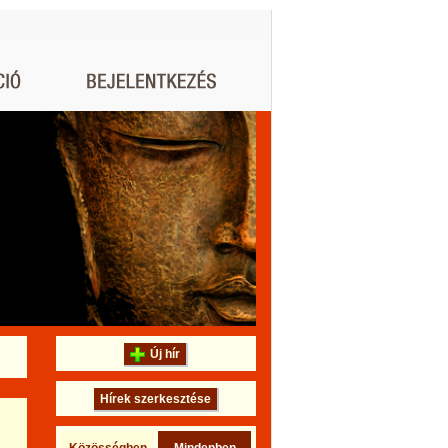
Új hír
Hírek szerkesztése