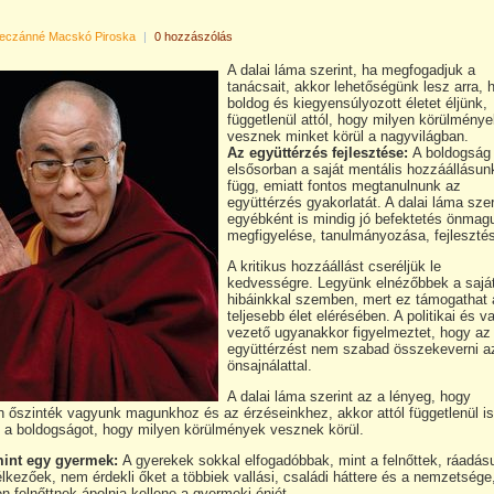
eczánné Macskó Piroska
|
0 hozzászólás
A dalai láma szerint, ha megfogadjuk a
tanácsait, akkor lehetőségünk lesz arra, 
boldog és kiegyensúlyozott életet éljünk,
függetlenül attól, hogy milyen körülmény
vesznek minket körül a nagyvilágban.
Az együttérzés fejlesztése:
A boldogság
elsősorban a saját mentális hozzáállásun
függ, emiatt fontos megtanulnunk az
együttérzés gyakorlatát. A dalai láma szer
egyébként is mindig jó befektetés önmag
megfigyelése, tanulmányozása, fejleszté
A kritikus hozzáállást cseréljük le
kedvességre. Legyünk elnézőbbek a sajá
hibáinkkal szemben, mert ez támogathat 
teljesebb élet elérésében. A politikai és va
vezető ugyanakkor figyelmeztet, hogy az
együttérzést nem szabad összekeverni a
önsajnálattal.
A dalai láma szerint az a lényeg, hogy
 őszinték vagyunk magunkhoz és az érzéseinkhez, akkor attól függetlenül is
k a boldogságot, hogy milyen körülmények vesznek körül.
mint egy gyermek:
A gyerekek sokkal elfogadóbbak, mint a felnőttek, ráadás
lkezőek, nem érdekli őket a többiek vallási, családi háttere és a nemzetsége
n felnőttnek ápolnia kellene a gyermeki énjét.