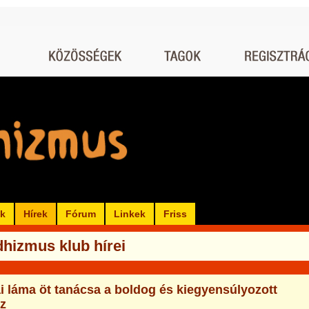
ók
Hírek
Fórum
Linkek
Friss
hizmus klub hírei
ai láma öt tanácsa a boldog és kiegyensúlyozott
ez