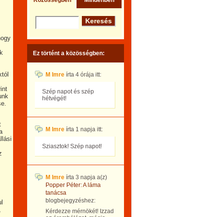
Közösségben
Mindenben
hogy
ek
Ez történt a közösségben:
któl
M Imre
írta
4 órája
itt:
int
Szép napot és szép
unk
hétvégét!
se.
t
M Imre
írta
1 napja
itt:
a
llási
Sziasztok! Szép napot!
z
M Imre
írta
3 napja
a(z)
Popper Péter: A láma
tanácsa
blogbejegyzéshez:
ul
,
Kérdezze mérnökét! Izzad