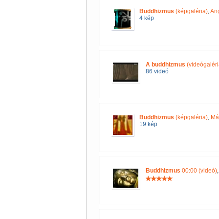
Buddhizmus
(képgaléria)
,
Ang
4 kép
A buddhizmus
(videógaléri
86 videó
Buddhizmus
(képgaléria)
,
Má
19 kép
Buddhizmus
00:00 (videó)