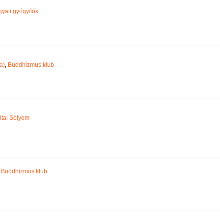
yali gyógyítók
a)
,
Buddhizmus klub
ltai Sólyom
,
Buddhizmus klub