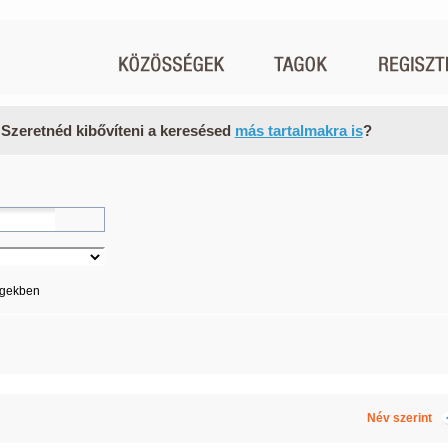
 Szeretnéd kibővíteni a keresésed
más tartalmakra is
?
égekben
Név szerint