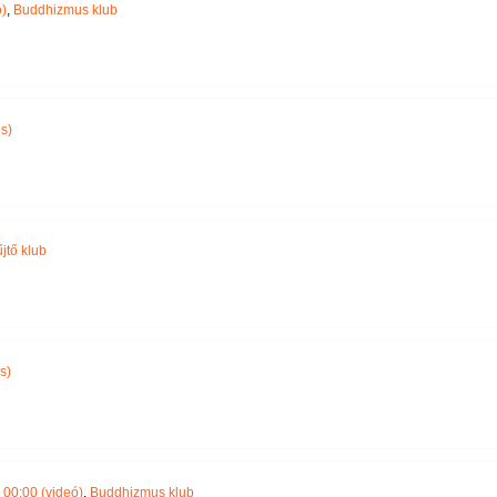
)
,
Buddhizmus klub
s)
jtő klub
s)
00:00 (videó)
,
Buddhizmus klub