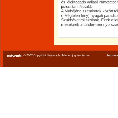
és lélektagadó vallási irányzatot
jézusi tanítással.).
A Mahájána szentiratok között tö
(=Végtelen fény) nyugati paradi
Szukhávatiról szólnak. Ezek a 
meséknek a tündér-mennyországró
© 2007 Copyright Network.hu Minden jog fenntartva.
Impres