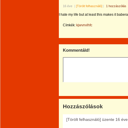
16 éve
|
[Törölt felhasználó]
|
1 hozzászólás
I hate my life but at least this makes it babera
Címkék:
kjwvnvlhfc
Kommentáld!
Hozzászólások
[Törölt felhasználó]
üzente
16 éve