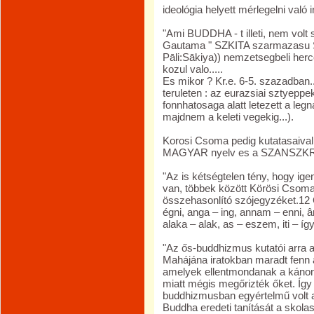
ideológia helyett mérlegelni való i
"Ami BUDDHA - t illeti, nem volt 
Gautama " SZKITA szarmazasu 
Pāli:Sākiya)) nemzetsegbeli her
kozul valo.....
Es mikor ? Kr.e. 6-5. szazadban.
teruleten : az eurazsiai sztyepp
fonnhatosaga alatt letezett a le
majdnem a keleti vegekig...).
Korosi Csoma pedig kutatasaival 
MAGYAR nyelv es a SZANSZKRI
"Az is kétségtelen tény, hogy i
van, többek között Körösi Csoma 
összehasonlító szójegyzéket.12 C
égni, anga – ing, annam – enni, â
alaka – alak, as – eszem, iti – így,
"Az ős-buddhizmus kutatói arra a
Mahájána iratokban maradt fenn a
amelyek ellentmondanak a kánonn
miatt mégis megőrizték őket. Így 
buddhizmusban egyértelmű volt a
Buddha eredeti tanítását a skolaszt