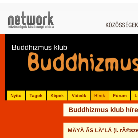
Buddhizmus klub
Nyitó
Tagok
Képek
Videók
Hírek
Fórum
L
Buddhizmus klub híre
MÄYÄ ÃS LÄªLÄ (I. rÃ©sz