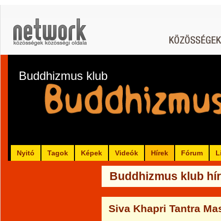
Buddhizmus klub
Nyitó
Tagok
Képek
Videók
Hírek
Fórum
L
Buddhizmus klub hír
Siva Khapri Tantra M