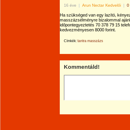
16 éve
|
Arun Nectar Kedvelői
|
0
Ha szükséged van egy lazító, kényezt
masszázsélményre bizalommal ajánl
időpontegyeztetés 70 378 79 15 telef
kedvezményesen 8000 forint.
Címkék:
tantra masszázs
Kommentáld!