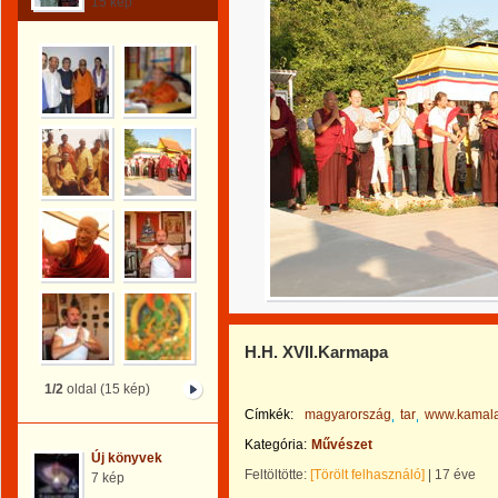
15 kép
H.H. XVII.Karmapa
1/2
oldal (15 kép)
Címkék:
magyarország
tar
www.kamal
Kategória:
Művészet
Új könyvek
Feltöltötte:
[Törölt felhasználó]
|
17 éve
7 kép