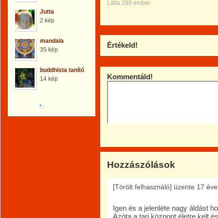
Látta 299 ember.
Jutta
2 kép
mandala
Értékeld!
35 kép
buddhista tanító
Kommentáld!
14 kép
Böngéssz a galériák
között!
Hozzászólások
[Törölt felhasználó]
üzente
17 éve
Igen és a jelenléte nagy áldást 
Azóta a tari központ életre kelt é