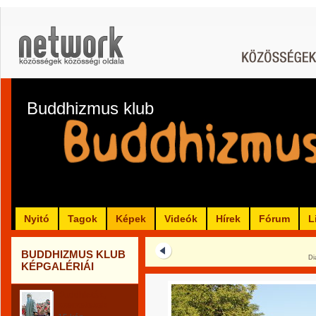
Buddhizmus klub
Nyitó
Tagok
Képek
Videók
Hírek
Fórum
L
BUDDHIZMUS KLUB
Di
KÉPGALÉRIÁI
Buddhisták,
szerzetesek