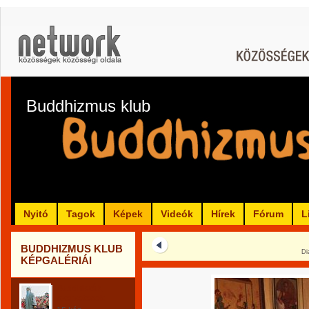
Buddhizmus klub
Nyitó
Tagok
Képek
Videók
Hírek
Fórum
L
BUDDHIZMUS KLUB
Di
KÉPGALÉRIÁI
Buddhisták,
szerzetesek