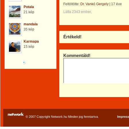
Feltöltötte:
Dr. Vankó Gergely
|
17 éve
Potala
Látta 2343 ember.
21 kép
mandala
35 kép
Értékeld!
Karmapa
15 kép
Kommentáld!
Böngéssz a galériák
között!
© 2007 Copyright Network.hu Minden jog fenntartva.
Impres