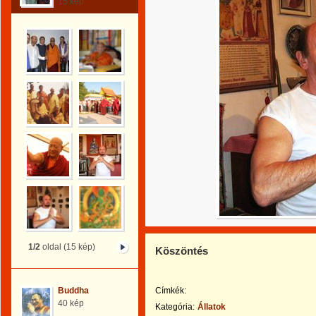
15 kép
1/2
oldal (15 kép)
Köszöntés
Buddha
Címkék:
40 kép
Kategória:
Állatok