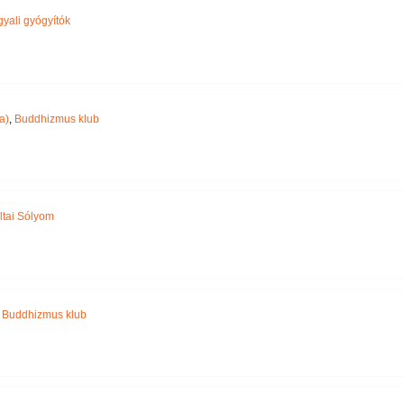
yali gyógyítók
a)
,
Buddhizmus klub
ltai Sólyom
,
Buddhizmus klub