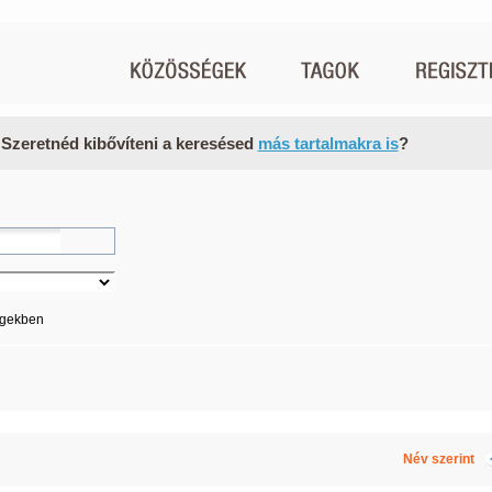
 Szeretnéd kibővíteni a keresésed
más tartalmakra is
?
égekben
Név szerint