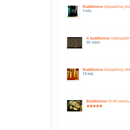
Buddhizmus
(képgaléria)
,
Ang
4 kép
A buddhizmus
(videógaléri
86 videó
Buddhizmus
(képgaléria)
,
Má
19 kép
Buddhizmus
00:00 (videó)