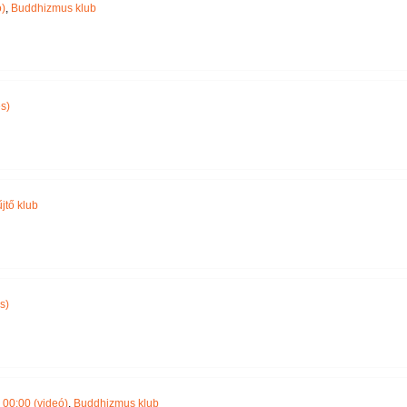
)
,
Buddhizmus klub
s)
jtő klub
s)
00:00 (videó)
,
Buddhizmus klub