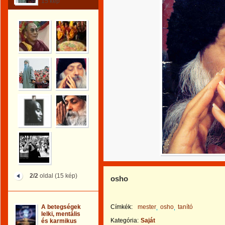
15 kép
2/2
oldal (15 kép)
osho
A betegségek
Címkék:
mester
osho
tanító
lelki, mentális
Kategória:
Saját
és karmikus