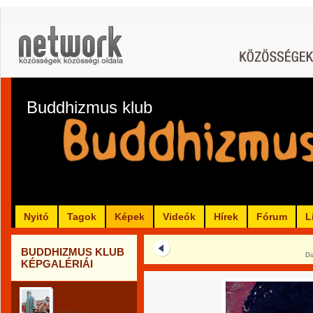
Buddhizmus klub
Nyitó
Tagok
Képek
Videók
Hírek
Fórum
L
BUDDHIZMUS KLUB
Di
KÉPGALÉRIÁI
Buddhisták,
szerzetesek