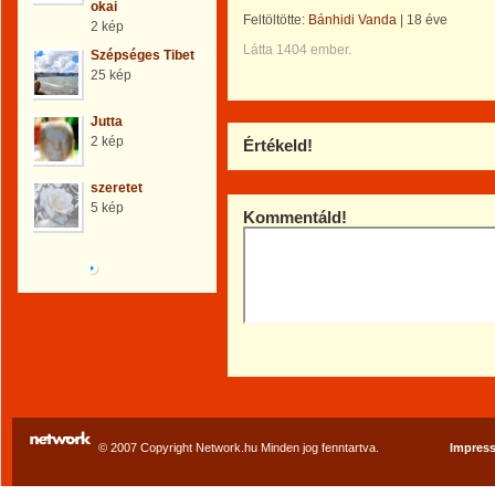
okai
Feltöltötte:
Bánhidi Vanda
|
18 éve
2 kép
Látta 1404 ember.
Szépséges Tibet
25 kép
Jutta
2 kép
Értékeld!
szeretet
5 kép
Kommentáld!
Böngéssz a galériák
között!
© 2007 Copyright Network.hu Minden jog fenntartva.
Impres