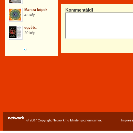
Kommentáld!
Mantra képek
43 kép
egyéb..
20 kép
Böngéssz a galériák
között!
© 2007 Copyright Network.hu Minden jog fenntartva.
Impres