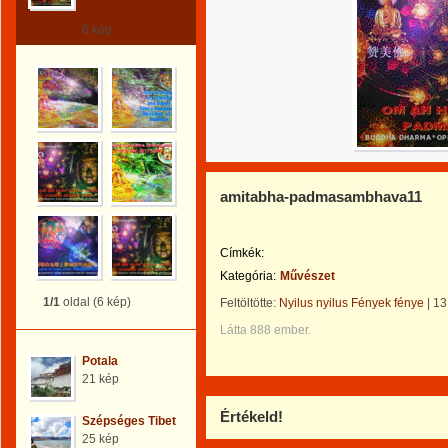
MANTRA
6 kép
amitabha-padmasambhava11
Címkék:
Kategória:
Művészet
1/1
oldal (6 kép)
Feltöltötte:
Nyilus nyilus Fények fénye
|
13
Látta 888 ember.
Potala
21 kép
Értékeld!
Szépséges Tibet
25 kép