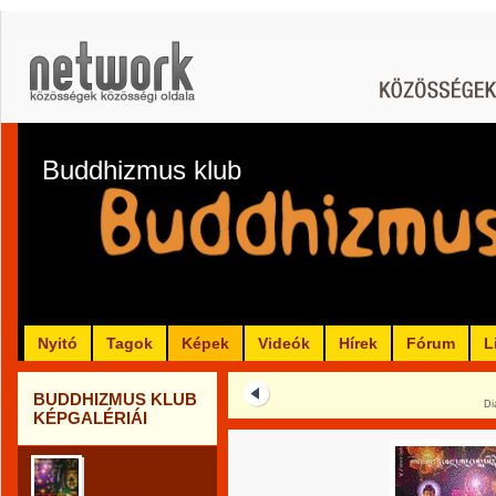
Buddhizmus klub
Nyitó
Tagok
Képek
Videók
Hírek
Fórum
L
BUDDHIZMUS KLUB
Di
KÉPGALÉRIÁI
VAJRASATTVA
BUDDHA
HEALING