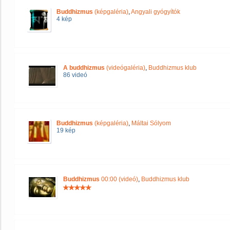
Buddhizmus
(képgaléria)
,
Angyali gyógyítók
4 kép
A buddhizmus
(videógaléria)
,
Buddhizmus klub
86 videó
Buddhizmus
(képgaléria)
,
Máltai Sólyom
19 kép
Buddhizmus
00:00 (videó)
,
Buddhizmus klub