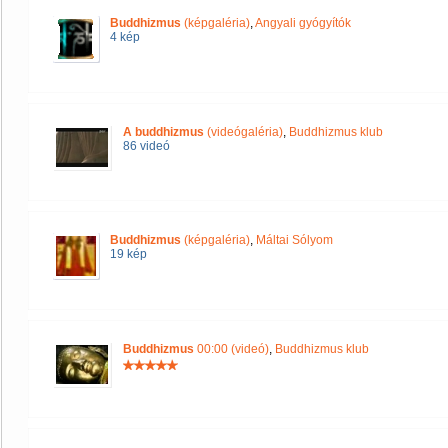
Buddhizmus
(képgaléria)
,
Angyali gyógyítók
4 kép
A buddhizmus
(videógaléria)
,
Buddhizmus klub
86 videó
Buddhizmus
(képgaléria)
,
Máltai Sólyom
19 kép
Buddhizmus
00:00 (videó)
,
Buddhizmus klub