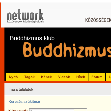
Buddhizmus klub
Nyitó
Tagok
Képek
Videók
Hírek
Fórum
L
lhasa találatok
Keresés szűkítése
Kulcsszavak: