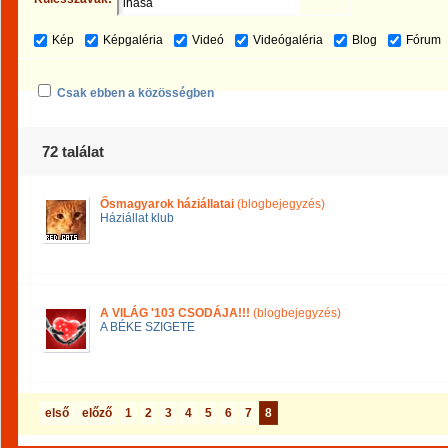
Kép
Képgaléria
Videó
Videógaléria
Blog
Fórum
Csak ebben a közösségben
72 találat
Ősmagyarok háziállatai
(blogbejegyzés)
Háziállat klub
A VILÁG '103 CSODÁJA!!!
(blogbejegyzés)
A BÉKE SZIGETE
első
előző
1
2
3
4
5
6
7
8