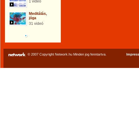
1 videó
Meditálás,
jóga
31 videó
Böngéssz a galériák
között!
© 2007 Copyright Network.hu Minden jog fenntartva.
Impres