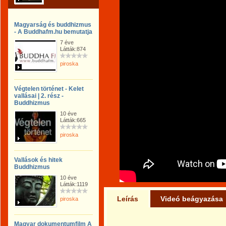
Magyarság és buddhizmus
- A Buddhafm.hu bemutatja
7 éve
Látták:874
piroska
Végtelen történet - Kelet
vallásai | 2. rész -
Buddhizmus
10 éve
Látták:665
piroska
Vallások és hitek
Buddhizmus
10 éve
Látták:1119
Leírás
Videó beágyazása
piroska
Magyar dokumentumfilm A