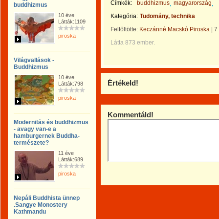
Címkék:
buddhizmus
magyarország
buddhizmus
10 éve
Kategória:
Tudomány, technika
Látták:1109
Feltöltötte:
Keczánné Macskó Piroska
|
7
piroska
Látta 873 ember.
Világvallások -
Buddhizmus
10 éve
Értékeld!
Látták:798
piroska
Kommentáld!
Modernitás és buddhizmus
- avagy van-e a
hamburgernek Buddha-
természete?
11 éve
Látták:689
piroska
Nepáli Buddhista ünnep
.Sangye Monostery
Kathmandu