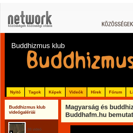
Buddhizmus klub
Nyitó
Tagok
Képek
Videók
Hírek
Fórum
L
Magyarság és buddhi
Buddhizmus klub
videógalériái
Buddhafm.hu bemutat
A buddhizmus
86 videó