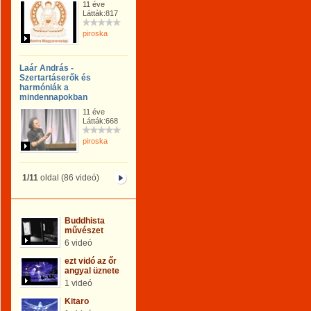
11 éve
Látták:817
piroska
Laár András -
Szertartáserők és
harmóniák a
mindennapokban
11 éve
Látták:668
piroska
1/11
oldal (86 videó)
Buddhista
művészet
6 videó
ezt vidó az őr
angyal üznete
1 videó
Kitaro