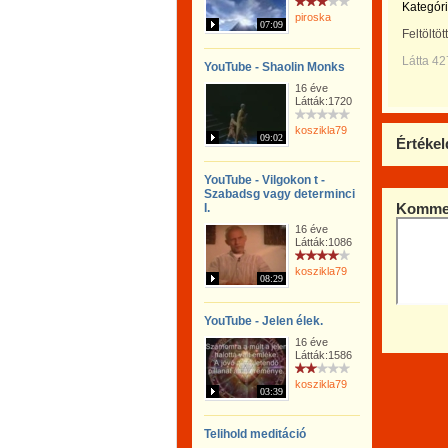
Kategóri
piroska
07:09
Feltöltöt
Látta 4
YouTube - Shaolin Monks
16 éve
Látták:1720
koszikla79
09:02
Értékel
YouTube - Vilgokon t -
Szabadsg vagy determinci
Kommen
I.
16 éve
Látták:1086
koszikla79
08:29
YouTube - Jelen élek.
16 éve
Látták:1586
koszikla79
03:39
Telihold meditáció