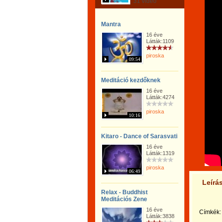
31 videó
Mantra
16 éve
Látták:1109
piroska
09:54
Meditáció kezdőknek
16 éve
Látták:4274
piroska
10:16
Kitaro - Dance of Sarasvati
16 éve
Látták:1319
piroska
06:49
Leírá
Relax - Buddhist
Meditációs Zene
16 éve
Címkék:
Látták:3838