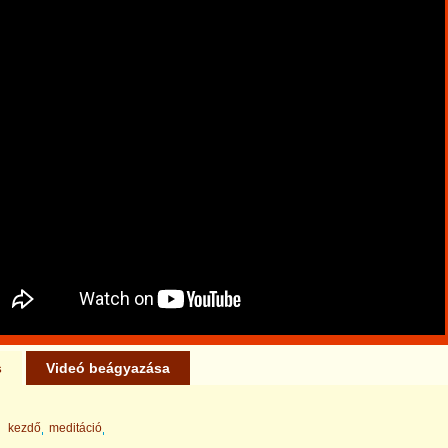
s
Videó beágyazása
kezdő
meditáció