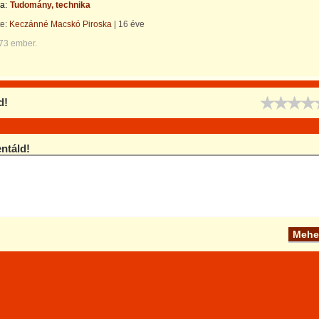
a:
Tudomány, technika
te:
Keczánné Macskó Piroska
|
16 éve
273 ember.
d!
táld!