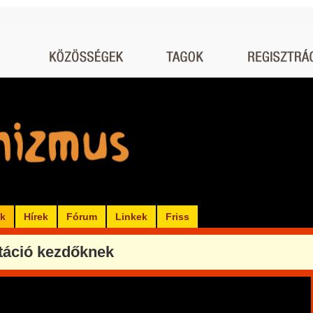
ók
Hírek
Fórum
Linkek
Friss
táció kezdőknek