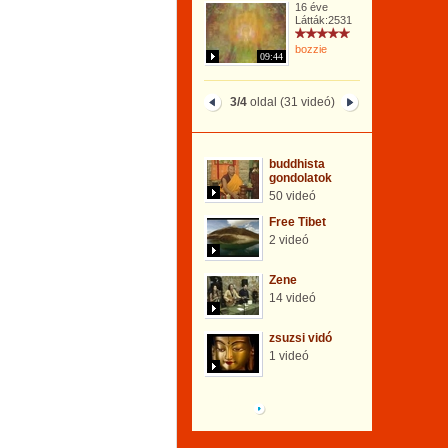
16 éve
Látták:2531
bozzie
09:44
3/4
oldal (31 videó)
buddhista
gondolatok
50 videó
Free Tibet
2 videó
Zene
14 videó
zsuzsi vidó
1 videó
Böngéssz a galériák
között!