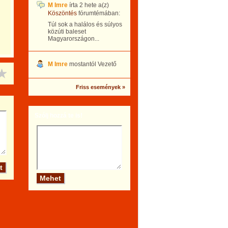
M Imre
írta
2 hete
a(z)
Köszöntés
fórumtémában:
Túl sok a halálos és súlyos
közúti baleset
Magyarországon...
M Imre
mostantól Vezető
Friss események »
Szólj hozzá te is!