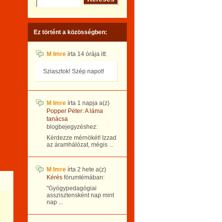
Ez történt a közösségben:
M Imre
írta
14 órája
itt:
Sziasztok! Szép napot!
M Imre
írta
1 napja
a(z)
Popper Péter: A láma
tanácsa
blogbejegyzéshez:
Kérdezze mérnökét! Izzad
az áramhálózat, mégis ...
M Imre
írta
2 hete
a(z)
Kérés
fórumtémában:
"Gyógypedagógiai
asszisztensként nap mint
nap ...