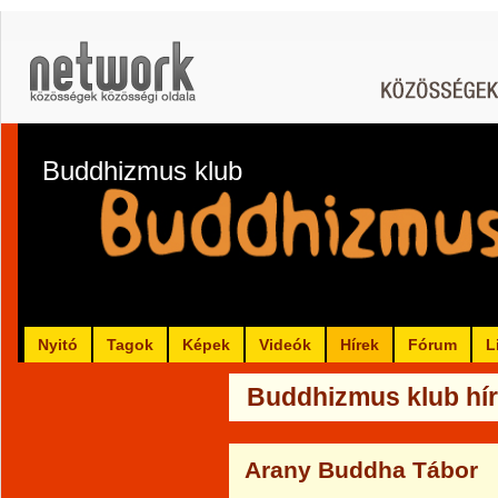
Buddhizmus klub
Nyitó
Tagok
Képek
Videók
Hírek
Fórum
L
Buddhizmus klub hír
Arany Buddha Tábor