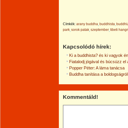
Címkék:
arany buddha
buddhista
buddhi
park
sorok patak
szeptember
tibeti han
Kapcsolódó hírek:
Ki a buddhista? és ki vagyok é
Fiatalodj jógával és búcsúzz el a
Popper Péter: A láma tanácsa
Buddha tanítása a boldogságról
Kommentáld!