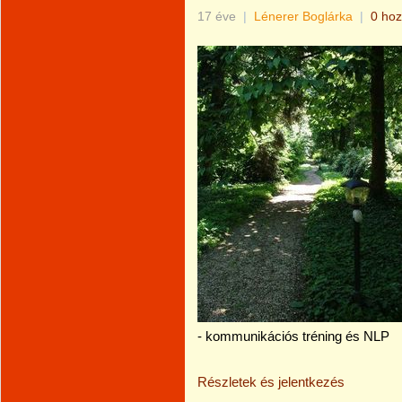
17 éve
|
Lénerer Boglárka
|
0 hoz
- kommunikációs tréning és NLP
Részletek és jelentkezés