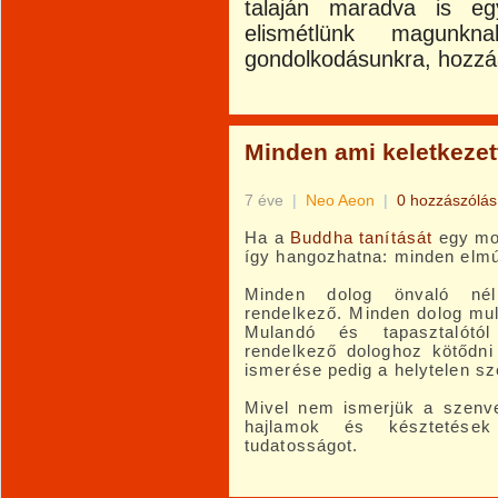
talaján maradva is eg
elismétlünk magun
gondolkodásunkra, hozzáá
Minden ami keletkezett
7 éve
|
Neo Aeon
|
0 hozzászólás
Ha a
Buddha tanítását
egy mon
így hangozhatna: minden elmúl
Minden dolog önvaló nélk
rendelkező. Minden dolog mul
Mulandó és tapasztalótól
rendelkező dologhoz kötődni
ismerése pedig a helytelen sz
Mivel nem ismerjük a szenve
hajlamok és késztetések
tudatosságot.