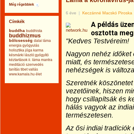
Láma a koronavírus-já
Még régebbiek
6 éve
|
Keczánné Macskó Piroska
Címkék
A példás üze
buddha
buddhista
osztotta meg 
buddhizmus
"Kedves Testvéreim!
bölcsesség
dalai láma
energia
gyógyulás
holisztika
jóga
karma
Nagyon nehéz időket 
késmárki lászló:gyógyító
kéztartások ii.
láma
mantra
miatt, és természetese
meditáció
szenvedés
nehézségek is változa
tanítás
tibet
vallás
www.kamala.hu
élet
Szeretnék köszönetet
vezetőinek, hiszen mi
hogy csillapítsák és ke
hálás vagyok az india
természetesen.
Az ősi indiai tradíciók