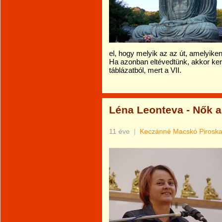
el, hogy melyik az az út, amelyiken
Ha azonban eltévedtünk, akkor kere
táblázatból, mert a VII.
Léna Leonteva - Nők 
11 éve
|
Keczánné Macskó Pirosk