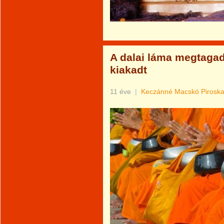
A dalai láma megtagadj
kiakadt
11 éve
|
Keczánné Macskó Pirosk