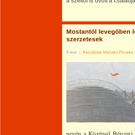
a széltől is óvott a családja
Mostantól levegőben l
szerzetesek
9 éve
|
Keczánné Macskó Piroska
nevén a Középső Bércen) t