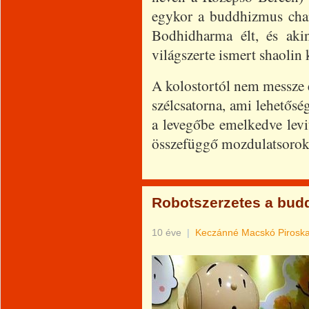
egykor a buddhizmus chan
Bodhidharma élt, és aki
világszerte ismert shaolin k
A kolostortól nem messze ép
szélcsatorna, ami lehetőség
a levegőbe emelkedve levit
összefüggő mozdulatsorok
Robotszerzetes a bud
10 éve
|
Keczánné Macskó Pirosk