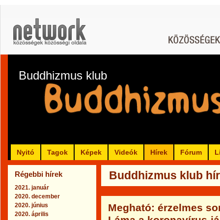
Buddhizmus klub
Nyitó
Tagok
Képek
Videók
Hírek
Fórum
L
Buddhizmus klub hír
Régebbi hírek
2021. január
2020. december
2020. június
Megható: érzelmes sor
2020. április