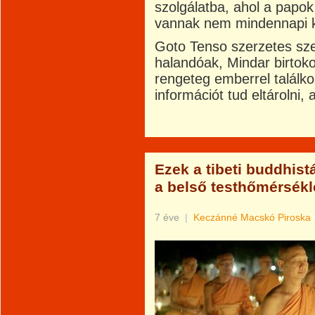
szolgálatba, ahol a papo
vannak nem mindennapi ko
Goto Tenso szerzetes sze
halandóak, Mindar birtoko
rengeteg emberrel találko
információt tud eltárolni, 
Ezek a tibeti buddhist
a belső testhőmérsékl
7 éve
|
Keczánné Macskó Piroska