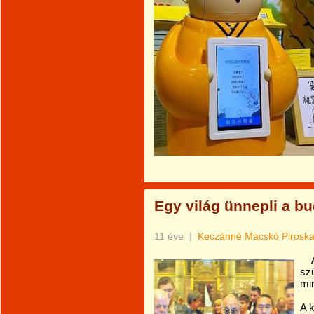
Egy világ ünnepli a b
11 éve
|
Keczánné Macskó Pirosk
An
sz
min
A k