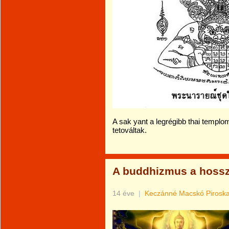
A sak yant a legrégibb thai templo
tetováltak.
A buddhizmus a hosszú
14 éve
|
Keczánné Macskó Pirosk