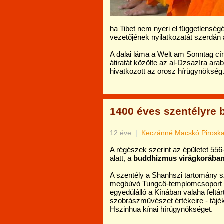
ha Tibet nem nyeri el függetlenségét
vezetőjének nyilatkozatát szerdán
A dalai láma a Welt am Sonntag cím
átiratát közölte az al-Dzsazíra ara
hivatkozott az orosz hírügynökség
1400 éves szentélyre
12 éve
|
Keczánné Macskó Pirosk
A régészek szerint az épületet 556
alatt, a
buddhizmus virágkorába
A szentély a Shanhszi tartomány sz
megbúvó Tungcö-templomcsoport 
egyedülálló a Kínában valaha feltár
szobrászművészet értékeire - tájék
Hszinhua kínai hírügynökséget.