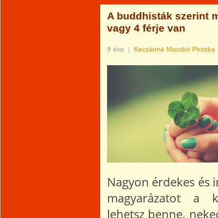
A buddhisták szerint 
vagy 4 férje van
9 éve
|
Keczánné Macskó Piroska
Nagyon érdekes és in
magyarázatot a ké
lehetsz benne, neked