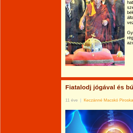
ha
sz
bék
ál
ve
Gy
ré
azo
Fiatalodj jógával és bú
11 éve
|
Keczánné Macskó Pirosk