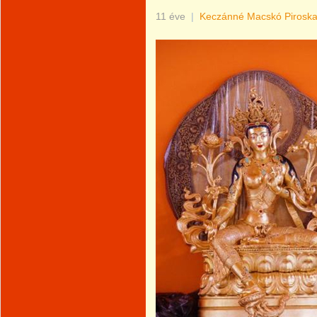
11 éve
|
Keczánné Macskó Pirosk