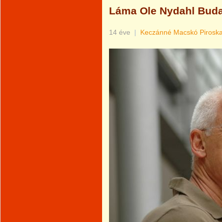
Láma Ole Nydahl Buda
14 éve
|
Keczánné Macskó Pirosk