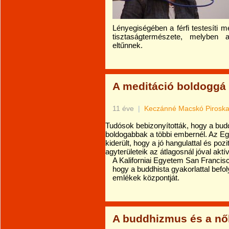
Lényegiségében a férfi testesíti 
tisztaságtermészete, melyben 
eltűnnek.
A meditáció boldoggá 
11 éve
|
Keczánné Macskó Pirosk
Tudósok bebizonyították, hogy a bu
boldogabbak a többi embernél. Az Eg
kiderült, hogy a jó hangulattal és p
agyterületeik az átlagosnál jóval aktí
A Kaliforniai Egyetem San Francisc
hogy a buddhista gyakorlattal befol
emlékek központját.
A buddhizmus és a nő