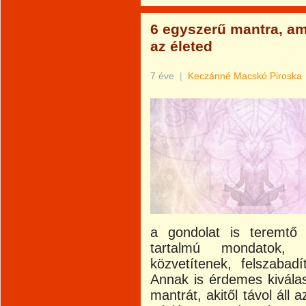
6 egyszerű mantra, am
az életed
7 éve
|
Keczánné Macskó Piroska
a gondolat is teremtő
tartalmú mondatok, e
közvetítenek, felszabadí
Annak is érdemes kiválas
mantrát, akitől távol áll a