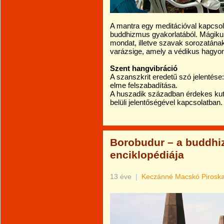
A mantra egy meditációval kapcsol
buddhizmus gyakorlatából. Mágikus
mondat, illetve szavak sorozatának
varázsige, amely a védikus hagyom
Szent hangvibráció
A szanszkrit eredetű szó jelentés
elme felszabadítása.
A huszadik században érdekes kut
belüli jelentőségével kapcsolatban.
Borobudur – a buddhi
enciklopédiája
13 éve
|
Keczánné Macskó Pirosk