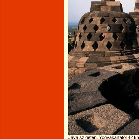
Jáva szigetén, Yogyakartától 42 k