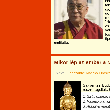
hiá
tar
ga
de
mer
"H
és 
vál
fős
típ
említette.
Mikor lép az ember a
15 éve
|
Keczánné Macskó Pirosk
Sákjamuni Budd
részre tagolták.
1. Szútrapitaka:
2. Vinajapitka: a
3. Abhidharmapit