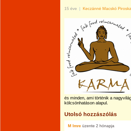
15 éve
|
Keczánné Macskó Pirosk
és minden, ami történik a nagyvi
kölcsönhatáson alapul.
Utolsó hozzászólás
M Imre
üzente
2 hónapja