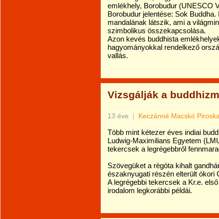
emlékhely, Borobudur (UNESCO Vilá
Borobudur jelentése: Sok Buddha.
mandalának látszik, ami a világmi
szimbolikus összekapcsolása.
Azon kevés buddhista emlékhelyek
hagyományokkal rendelkező ország
vallás.
Vizsgálják a buddhizm
13 éve
|
Keczánné Macskó Pirosk
Több mint kétezer éves indiai budd
Ludwig-Maximilians Egyetem (LMU) 
tekercsek a legrégebbről fennmar
Szövegüket a régóta kihalt gandhár
északnyugati részén elterült ókor
A legrégebbi tekercsek a Kr.e. első
irodalom legkorábbi példái.