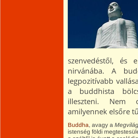
szenvedéstől, és e
nirvánába. A bud
legpozitívabb vallás
a buddhista bölc
illeszteni. Nem 
amilyennek elsőre t
Buddha
, avagy a
Megvilág
istenség földi megtestesül