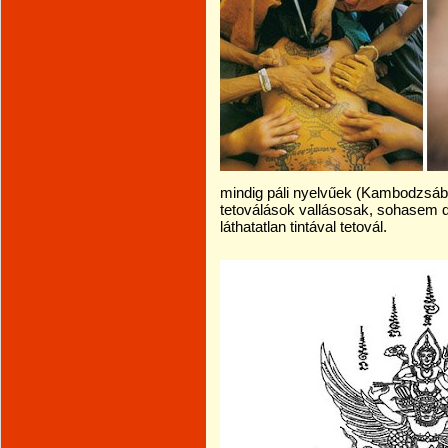
mindig páli nyelvűek (Kambodzsába
tetoválások vallásosak, sohasem d
láthatatlan tintával tetovál.