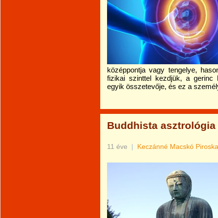
középpontja vagy tengelye, haso
fizikai szinttel kezdjük, a gerin
egyik összetevője, és ez a személy
Buddhista asztrológia
11 éve
|
Keczánné Macskó Pirosk