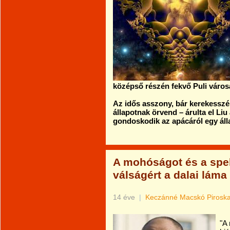
középső részén fekvő Puli váro
Az idős asszony, bár kerekessz
állapotnak örvend – árulta el Liu
gondoskodik az apácáról egy áll
A mohóságot és a spek
válságért a dalai láma
14 éve
|
Keczánné Macskó Pirosk
"A