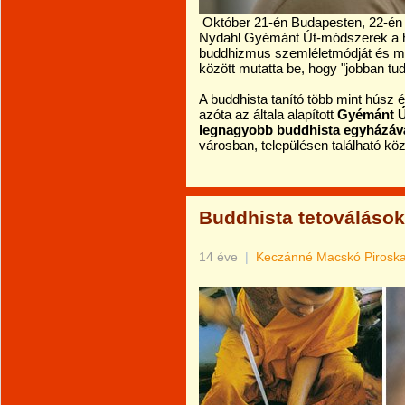
Október 21-én Budapesten, 22-én p
Nydahl Gyémánt Út-módszerek a hé
buddhizmus szemléletmódját és mó
között mutatta be, hogy "jobban tudj
A buddhista tanító több mint húsz
azóta az általa alapított
Gyémánt Ú
legnagyobb buddhista egyházává
városban, településen található köz
Buddhista tetoválások
14 éve
|
Keczánné Macskó Pirosk