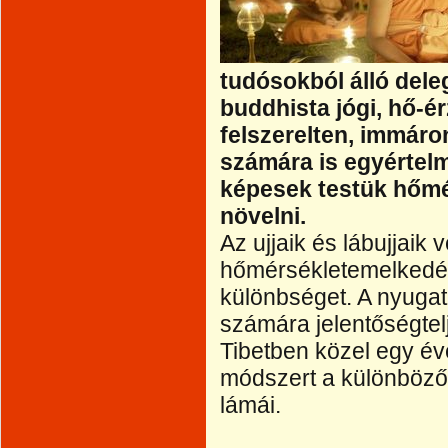
tudósokból álló delegá
buddhista jógi, hő-é
felszerelten, immáro
számára is egyértelm
képesek testük hőmé
növelni.
Az ujjaik és lábujjaik
hőmérsékletemelkedés 
különbséget. A nyugat
számára jelentőségtel
Tibetben közel egy év
módszert a különböző
lámái.