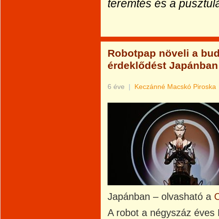
teremtés és a pusztul
Robotpap növeli a bud
érdeklődést Japánban
6 éve
|
Keczánné Macskó Piroska
Japánban – olvasható a
A robot a négyszáz éves 