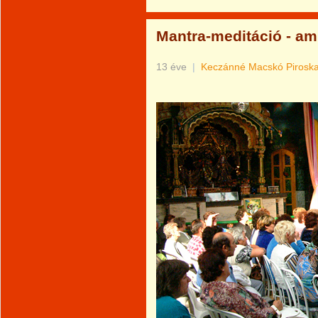
Mantra-meditáció - ami
13 éve
|
Keczánné Macskó Pirosk