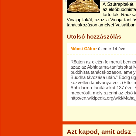
A Szútrapitakát,
az elsőbuddhist
tartottak Rádzs
Vinajapitakát, azaz a Vinaja taní
tanácskozáson amelyet Vaisáliban 
Utolsó hozzászólás
Mócsi Gábor
üzente
14 éve
Rögton az elején felmerült benn
azaz az Abhidarma-tanításokat 
buddhista tanácskozáson, amelyet
Buddha távozása után." Eddig ú
közvetlen tanítványa volt. (Ettől
Abhidarma-tanításokat 137 ével B
megerősít, mely szerint az első 
http://en.wikipedia.org/wiki/Ma
Azt kapod, amit adsz 