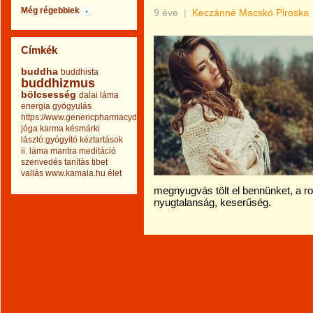
Még régebbiek
9 éve
|
Keczánné Macskó Piroska
Címkék
buddha
buddhista
buddhizmus
bölcsesség
dalai láma
energia
gyógyulás
https://www.genericpharmacydrug.com
jóga
karma
késmárki
lászló:gyógyító kéztartások
ii.
láma
mantra
meditáció
szenvedés
tanítás
tibet
vallás
www.kamala.hu
élet
megnyugvás tölt el bennünket, a r
nyugtalanság, keserűség.