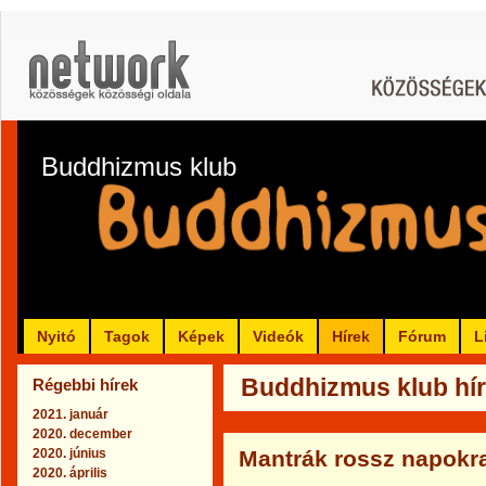
Buddhizmus klub
Nyitó
Tagok
Képek
Videók
Hírek
Fórum
L
Buddhizmus klub hír
Régebbi hírek
2021. január
2020. december
2020. június
Mantrák rossz napokr
2020. április