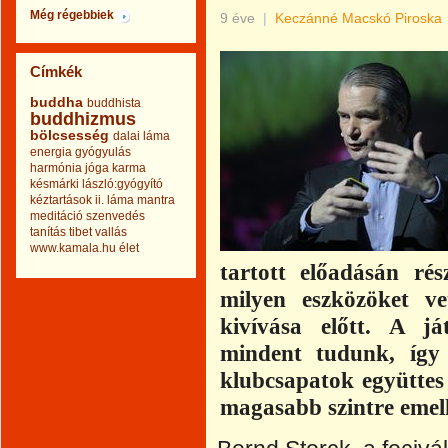
Még régebbiek
9 éve
|
Keczánné Macskó Piroska
Címkék
buddha
buddhista
buddhizmus
bölcsesség
dalai láma
energia
gyógyulás
harmónia
jóga
karma
késmárki lászló:gyógyító
kéztartások ii.
láma
mantra
meditáció
szenvedés
tanítás
tibet
vallás
www.kamala.hu
élet
tartott előadásán rés
milyen eszközöket ve
kivívása előtt. A j
mindent tudunk, így
klubcsapatok együttes 
magasabb szintre emelh