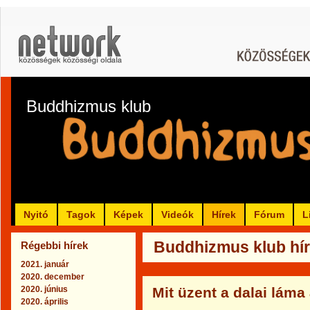
Buddhizmus klub
Nyitó
Tagok
Képek
Videók
Hírek
Fórum
L
Buddhizmus klub hír
Régebbi hírek
2021. január
2020. december
2020. június
Mit üzent a dalai láma
2020. április