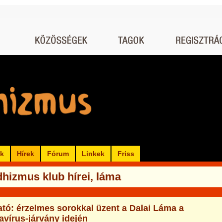
ók
Hírek
Fórum
Linkek
Friss
hizmus klub hírei, láma
tó: érzelmes sorokkal üzent a Dalai Láma a
avírus-járvány idején