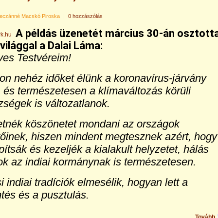
eczánné Macskó Piroska
|
0 hozzászólás
A példás üzenetét március 30-án osztott
világgal a Dalai Láma:
ves Testvéreim!
n nehéz időket élünk a koronavírus-járvány
, és természetesen a klímaváltozás körüli
ségek is változatlanok.
etnék köszönetet mondani az országok
őinek, hiszen mindent megtesznek azért, hogy
apítsák és kezeljék a kialakult helyzetet, hálás
k az indiai kormánynak is természetesen.
i indiai tradíciók elmesélik, hogyan lett a
tés és a pusztulás.
Tovább