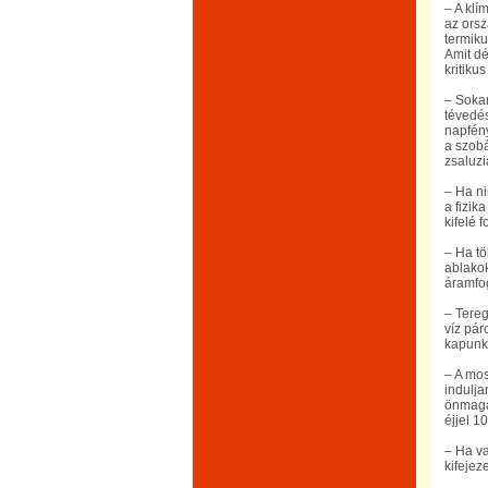
– A klí
az orsz
termiku
Amit dé
kritiku
– Sokan
tévedés
napfény
a szobá
zsaluzi
– Ha ni
a fizik
kifelé 
– Ha tö
ablakok
áramfog
– Tereg
víz pár
kapunk
– A mo
indulja
önmagáb
éjjel 1
– Ha va
kifejez