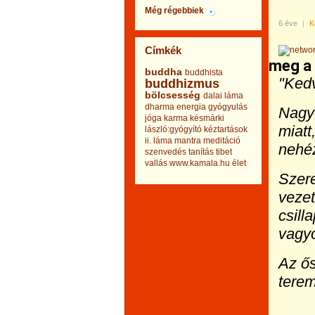
Még régebbiek
6 éve
|
K
Címkék
meg a 
buddha
buddhista
"Ked
buddhizmus
bölcsesség
dalai láma
dharma
energia
gyógyulás
Nagyo
jóga
karma
késmárki
miatt
lászló:gyógyító kéztartások
ii.
láma
mantra
meditáció
nehéz
szenvedés
tanítás
tibet
vallás
www.kamala.hu
élet
Szer
vezet
csill
vagyo
Az ős
terem