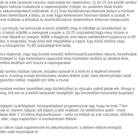
mát ne este járassuk csúcsra, kapcsoljuk be napközben, 11 és 15 óra között, amikor
ágos hálózat roskadozik a napenergiától. A tégla- és vasbeton falak kiváló
s akkumulátorként működnek. 8-12 órás fáziskéséssel képesek tartani a hűvöset.
lben belehűtünk a falba, az este fogja kellemesen hűvösen tartani a szobát. A
s esti órákban a klímákat az áramhálózatunk védelmében érdemes lekapcsolni.
 azt hiszik, ha behúzzák a belső sötétítőt, meg is oldották az árnyékolást; ez
. A belső sötétítő a melegnek csupán a 20-25 százalékát fogja meg, hiszen a
 már átjutott az üvegen, felfűti a függönyt, ami utána radiátorként sugározza a hőt
ba. A megoldás, hogy kívül kell megállítani a napot. Egy külső redőny vagy
a a hősugárzás 75-85 százalékát kint tartja.
ncs légkondi, vagy egy tizedik emeleti, felforrósodott panelben lakunk, bevethetjük
a trükkjeit is. Egy kartonlapra ragasztott sima háztartási alufólia az ablakra téve,
fordítva kiválóan veri vissza a napsugarakat.
bb szintes házban lakunk, éjszaka nyissuk ki a lenti és a legfelső emeleti
at is. A meleg levegő természetes módon felfelé száll, mely kéményhatás miatt
yasztás nélkül, magától jön létre a huzat.
essünk nedves lepedőket vagy törölközőket az éjszaka nyitott ablak elé. Ahogy a
olog, hőt von el a kintről beáramló levegőből, így érezhetően hűvösebb fuvallatot
.
sógépet, szárítógépet, mosogatógépet programozzuk úgy, hogy ne este 7-kor
nak el, hanem nappal, sőt éppen a déli órákban. Az elektromos autót – mely
an felér 5-10 klíma fogyasztásával – soha ne töltsük az esti csúcsban. Időzítve,
0 után, vagy napközben a munkahelyen töltsük.
n otthon saját napelemünk és akkumulátorunk, a délben eltárolt energiát
etten este használjuk el.