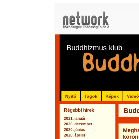
Buddhizmus klub
Nyitó
Tagok
Képek
Vide
Budd
Régebbi hírek
2021. január
2020. december
Megha
2020. június
2020. április
koron