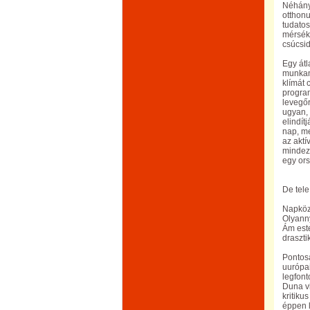
Néhány 
otthonu
tudatos
mérséke
csúcsi
Egy átl
munkana
klímát 
program
levegőr
ugyan, 
elindít
nap, me
az aktí
mindezt
egy ors
De tel
Napköz
Olyanny
Ám este
draszti
Pontosa
uurópai
legfont
Duna vi
kritiku
éppen l