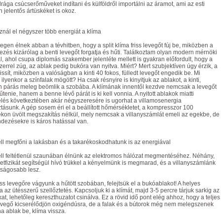
ága csúcserőműveket indítani és külföldről importálni az áramot, ami az esti
 jelentős ártüskéket is okoz.
znál el négyszer több energiát a klíma
gen élnek abban a tévhitben, hogy a split klíma friss levegőt fúj be, miközben a
zés kizárólag a benti levegőt forgatja és hűti. Találkoztam olyan modern mérnöki
l, ahol csupa diplomás szakember jelenléte mellett is gyakran előfordult, hogy a
zerrel zúg, az ablak pedig bukóra van nyitva. Miért? Mert szubjektíven úgy érzik, a
rissít, miközben a valóságban a kinti 40 fokos, fülledt levegőt engedik be. Mi
k ilyenkor a színfalak mögött? Ha csak résnyire is kinyitjuk az ablakot, a kinti,
n párás meleg beömlik a szobába. A klímának innentől kezdve nemcsak a levegőt
hűtenie, hanem a benne lévő párát is ki kell vonnia. A nyitott ablakok miatti
lés következtében akár négyszeresére is ugorhat a villamosenergia
tásunk. A gép sosem éri el a beállított hőmérsékletet, a kompresszor 100
kon üvölt megszakítás nélkül, mely nemcsak a villanyszámlát emeli az egekbe, de
dezésekre is káros hatással van.
l megfőni a lakásban és a takarékoskodhatunk is az energiával
ll feltétlenül szaunában élnünk az elektromos hálózat megmentéséhez. Néhány,
etfizikát segítségül hívó trükkel a kényelmünk is megmarad, és a villanyszámlánk
tságosabb lesz.
iss levegőre vágyunk a hűtött szobában, felejtsük el a bukóablakot! A helyes
a az ütésszerű szellőztetés. Kapcsoljuk ki a klímát, majd 3-5 percre tárjuk sarkig az
at, lehetőleg kereszthuzatot csinálva. Ez a rövid idő pont elég ahhoz, hogy a teljes
evegő kicserélődjön oxigéndúsra, de a falak és a bútorok még nem melegszenek
na ablak be, klíma vissza.