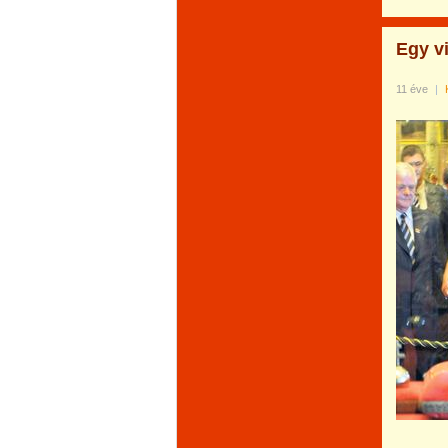
Egy v
11 éve
|