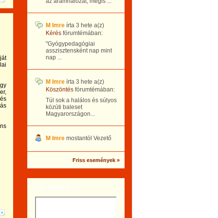
az áramhálózat, mégis ...
M Imre
írta
3 hete
a(z)
Kérés
fórumtémában:
"Gyógypedagógiai
asszisztensként nap mint
nap ...
ját
lai
M Imre
írta
3 hete
a(z)
egy
Köszöntés
fórumtémában:
er,
 és
Túl sok a halálos és súlyos
lás
közúti baleset
Magyarországon...
ens
M Imre
mostantól Vezető
Friss események »
Szólj hozzá te is!