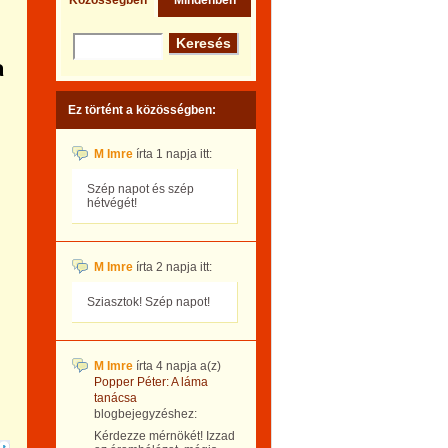
Közösségben
Mindenben
a
Ez történt a közösségben:
M Imre
írta
1 napja
itt:
Szép napot és szép
hétvégét!
M Imre
írta
2 napja
itt:
Sziasztok! Szép napot!
M Imre
írta
4 napja
a(z)
Popper Péter: A láma
tanácsa
blogbejegyzéshez:
Kérdezze mérnökét! Izzad