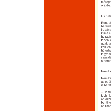
méregdr
órákban
Így has
Rengete
berende
irodáva
klíma e
huzat f
történi
gyakra
kell le
hőterhe
fogyasz
százalé
a beren
Nem kel
Nem ke
az épül
is bará
– Ha fr
technik
ablakok
benti l
át. Utá