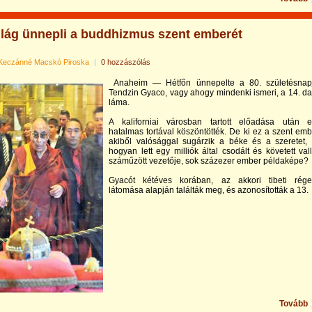
ilág ünnepli a buddhizmus szent emberét
Keczánné Macskó Piroska
|
0 hozzászólás
Anaheim — Hétfőn ünnepelte a 80. születésnap
Tendzin Gyaco, vagy ahogy mindenki ismeri, a 14. da
láma.
A kaliforniai városban tartott előadása után 
hatalmas tortával köszöntötték. De ki ez a szent emb
akiből valósággal sugárzik a béke és a szeretet,
hogyan lett egy milliók által csodált és követett val
száműzött vezetője, sok százezer ember példaképe?
Gyacót kétéves korában, az akkori tibeti rég
látomása alapján találták meg, és azonosították a 13.
Tovább