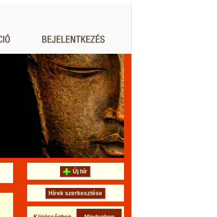
Új hír
Hírek szerkesztése