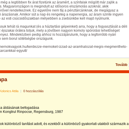
még a legtöbben fix árat fizetünk az áramért, a színfalak mögött már zajlik a
s. Magyarországon is megindult az idősoros elszámolás azoknál, akik
rővel rendelkeznek. Ez egyelőre nem fáj a pénztárcánknak, de megágyaz a
i árazásnak. Amikor süt a nap és rengeteg a napenergia, az áram szinte ingyen
e az esti csúcsidőszakban mélyebben a zsebünkbe kell majd nyúlnunk.
suk tehát rá magunkat (és a háztartási gépeinket) arra, hogy a fogyasztását a déli
 éjszakai órákra toljuk, mely a jövőben nagyon komoly spórolási lehetőséget
nyez. Mindeközben pedig ahhoz is hozzájárulunk, hogy a legforróbb nyári
n sem borul sötétségbe országunk.
//mernokvagyok.hu/kerdezze-mernoket-izzad-az-aramhalozat-megis-megmentheto-
arcankkal-egyutt/
Tovább
apa
Kolonics Attila
|
0 hozzászólás
a áldásának befogadása
 Kongtrul Rinpocse, Regensburg, 1987
k különböző tanítást adott, és ezekből a különböző gyakorlati utakból származik a