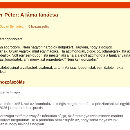
r Péter: A láma tanácsa
Ozvári Bernadett
|
5 hozzászólás
ter gondolatai...
an sodródom. Nem nagyon harcolok dolgokért. Hagyom, hogy a dolgok
anak. Olyan vagyok, mint egy macska. Ha azt mondják, cicc-cicc, odamegyek, ha az
bbállok. Volt egy zen-buddhista mester, aki a halála előtt azt mondta a tanítványaina
 azt fogadjátok, ami megy, azt engedjétek." Nem kell görcsölni."
 üzletet csinál a vallásból, csalónak tartom. Az igazi buddhisták sem üzletelnek a
ukkal.
 hozzászólás
üzente
4 napja
ze mérnökét! Izzad az áramhálózat, mégis megmenthető – a pénztárcánkkal együtt
2026 | kamarai hírek, praxis
országot extrém aszály és hőhullám sújtja, az áramfogyasztás minden korábbi
ekordot megdöntött. De a probléma nem csupán az, hogy sokat fogyasztunk,
az is, hogy mikor és hogyan.