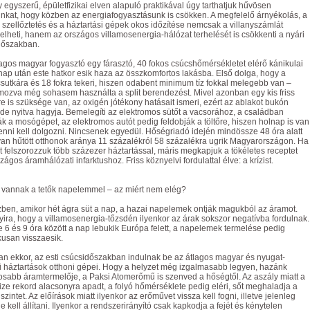
egyszerű, épületfizikai elven alapuló praktikával úgy tarthatjuk hűvösen
nkat, hogy közben az energiafogyasztásunk is csökken. A megfelelő árnyékolás, a
 szellőztetés és a háztartási gépek okos időzítése nemcsak a villanyszámlát
lheti, hanem az országos villamosenergia-hálózat terhelését is csökkenti a nyári
dőszakban.
agos magyar fogyasztó egy fárasztó, 40 fokos csúcshőmérsékletet elérő kánikulai
p után este hatkor esik haza az összkomfortos lakásba. Első dolga, hogy a
csutkára és 18 fokra tekeri, hiszen odabent minimum tíz fokkal melegebb van –
ozva még sohasem használta a split berendezést. Mivel azonban egy kis friss
e is szüksége van, az oxigén jótékony hatásait ismeri, ezért az ablakot bukón
de nyitva hagyja. Bemelegíti az elektromos sütőt a vacsorához, a családban
ják a mosógépet, az elektromos autót pedig feldobják a töltőre, hiszen holnap is van
nni kell dolgozni. Nincsenek egyedül. Hőségriadó idején mindössze 48 óra alatt
van hűtött otthonok aránya 11 százalékról 58 százalékra ugrik Magyarországon. Ha
 felszorozzuk több százezer háztartással, máris megkapjuk a tökéletes receptet
zágos áramhálózati infarktushoz. Friss köznyelvi fordulattal élve: a krízist.
e vannak a tetők napelemmel – az miért nem elég?
ben, amikor hét ágra süt a nap, a hazai napelemek ontják magukból az áramot.
ira, hogy a villamosenergia-tőzsdén ilyenkor az árak sokszor negatívba fordulnak.
 6 és 9 óra között a nap lebukik Európa felett, a napelemek termelése pedig
kusan visszaesik.
n ekkor, az esti csúcsidőszakban indulnak be az átlagos magyar és nyugat-
 háztartások otthoni gépei. Hogy a helyzet még izgalmasabb legyen, hazánk
osabb áramtermelője, a Paksi Atomerőmű is szenved a hőségtől. Az aszály miatt a
ze rekord alacsonyra apadt, a folyó hőmérséklete pedig eléri, sőt meghaladja a
s szintet. Az előírások miatt ilyenkor az erőművet vissza kell fogni, illetve jelenleg
e kell állítani. Ilyenkor a rendszerirányító csak kapkodja a fejét és kénytelen