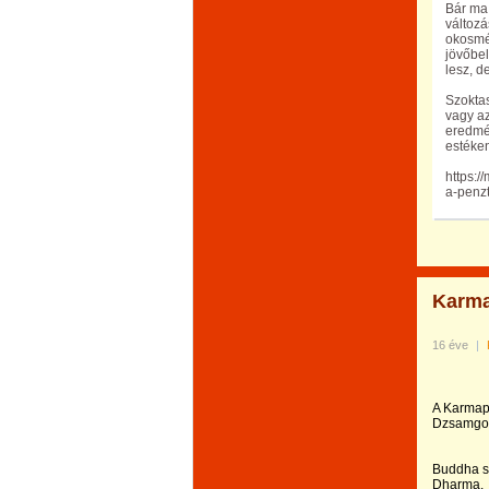
Bár ma 
változá
okosmé
jövőbel
lesz, d
Szoktas
vagy az
eredmé
estéke
https:
a-penzt
Karm
16 éve
|
A Karmap
Dzsamgon
Buddha so
Dharma.