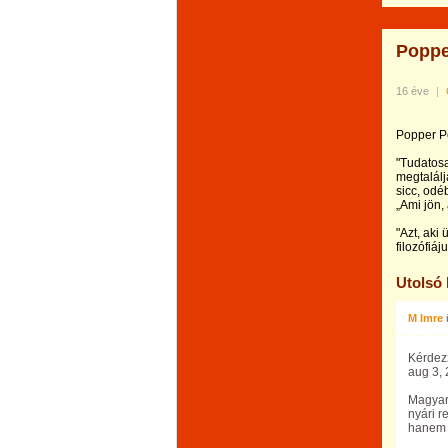
Poppe
16 éve
|
Popper Pé
"Tudatos
megtalálj
sicc, odé
„Ami jön,
"Azt, aki
filozófiáj
Utolsó
M Imre
Kérdez
aug 3, 
Magyar
nyári r
hanem 