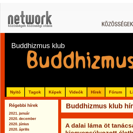
Buddhizmus klub
Nyitó
Tagok
Képek
Videók
Hírek
Fórum
L
Buddhizmus klub híre
Régebbi hírek
2021. január
2020. december
2020. június
A dalai láma öt tanács
2020. április