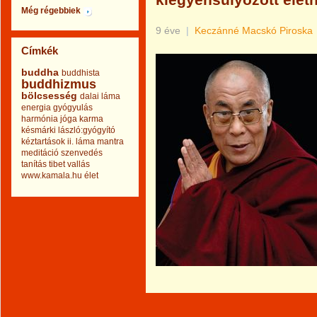
kiegyensúlyozott élet
Még régebbiek
9 éve
|
Keczánné Macskó Piroska
Címkék
buddha
buddhista
buddhizmus
bölcsesség
dalai láma
energia
gyógyulás
harmónia
jóga
karma
késmárki lászló:gyógyító
kéztartások ii.
láma
mantra
meditáció
szenvedés
tanítás
tibet
vallás
www.kamala.hu
élet