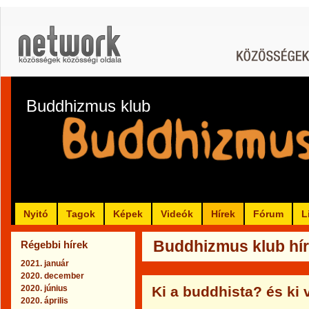
Buddhizmus klub
Nyitó
Tagok
Képek
Videók
Hírek
Fórum
L
Buddhizmus klub híre
Régebbi hírek
2021. január
2020. december
2020. június
Ki a buddhista? és ki
2020. április