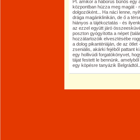
Pl. amikor a háborús bűnös egy 
központban húzza meg magát - 
dolgozóként... Ha náci lenne, ny
drága magánklinikán, de ő a térs
hiányos a tájékoztatás - és ilye
az ezzel együtt járó összeesküv
poszton gyógyította a népet (talá
hozzátartozóik elvesztésébe roggy
a dolog pikantériáján, de az ötlet
zseniális, akárki fejéből pattant
egy hollivúdi forgatókönyvet, hog
tájat festett le bennünk, amelybő
egy köpésre tanyázik Belgrádtól.