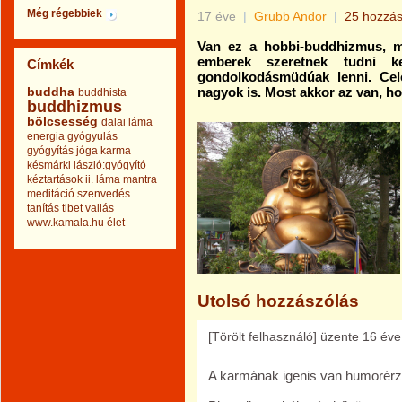
Még régebbiek
17 éve
|
Grubb Andor
|
25 hozzás
Van ez a hobbi-buddhizmus, m
emberek szeretnek tudni kele
Címkék
gondolkodásmüdúak lenni. Cel
buddha
nagyok is. Most akkor az van, ho
buddhista
buddhizmus
bölcsesség
dalai láma
energia
gyógyulás
gyógyítás
jóga
karma
késmárki lászló:gyógyító
kéztartások ii.
láma
mantra
meditáció
szenvedés
tanítás
tibet
vallás
www.kamala.hu
élet
Utolsó hozzászólás
[Törölt felhasználó]
üzente
16 éve
A karmának igenis van humorér