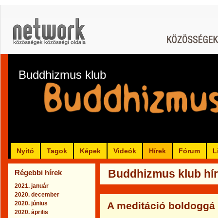
Buddhizmus klub
Nyitó
Tagok
Képek
Videók
Hírek
Fórum
L
Buddhizmus klub hír
Régebbi hírek
2021. január
2020. december
2020. június
A meditáció boldoggá 
2020. április