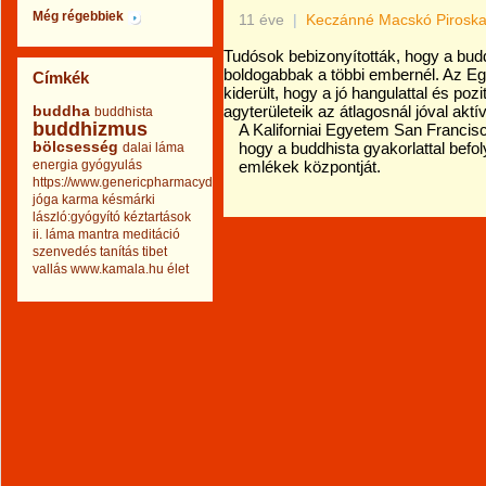
Még régebbiek
11 éve
|
Keczánné Macskó Pirosk
Tudósok bebizonyították, hogy a bu
boldogabbak a többi embernél. Az Eg
Címkék
kiderült, hogy a jó hangulattal és p
buddha
agyterületeik az átlagosnál jóval aktí
buddhista
buddhizmus
A Kaliforniai Egyetem San Francisc
bölcsesség
hogy a buddhista gyakorlattal befol
dalai láma
energia
gyógyulás
emlékek központját.
https://www.genericpharmacydrug.com
jóga
karma
késmárki
lászló:gyógyító kéztartások
ii.
láma
mantra
meditáció
szenvedés
tanítás
tibet
vallás
www.kamala.hu
élet