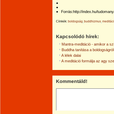
Forrás:http://index.hu/tudomany
Címkék:
boldogság
buddhizmus
meditác
Kapcsolódó hírek:
Mantra-meditáció - amikor a szí
Buddha tanítása a boldogságról
A lélek dalai
A meditáció formálja az agy sze
Kommentáld!