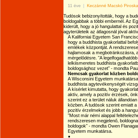
11 éve
|
Keczánné Macskó Pirosk
Tudósok bebizonyították, hogy a bu
boldogabbak a többi embernél. Az Eg
kiderült, hogy a jó hangulattal és p
agyterületeik az átlagosnál jóval aktí
A Kaliforniai Egyetem San Francisc
hogy a buddhista gyakorlattal befol
emlékek központját. A rendszeres
hajlamosak a megbotránkozásra, a
mérgelődésre. "A legelfogadhatóbb
lelkiismeretes buddhista gyakorlat
boldogsághoz vezet" - mondta Paul
Nemcsak gyakorlat közben bold
A Wisconsini Egyetem munkatársa
buddhista agytevékenységét vizsgá
A kísérlet kimutatta, hogy gyakorla
aktív, amely a pozitív érzések, önk
szerint ez a terület náluk állandó
közben. A tudósok szerint emiatt a
pozitív érzelmeket és jobb a hangu
"Most már némi alappal feltételezh
rendszeresen megjelenő, boldogna
boldogok" - mondta Owen Flanagan
Egyetem munkatársa.