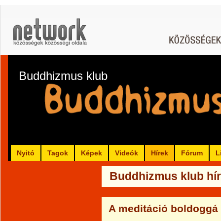
Buddhizmus klub
Nyitó
Tagok
Képek
Videók
Hírek
Fórum
L
Buddhizmus klub hír
A meditáció boldoggá 