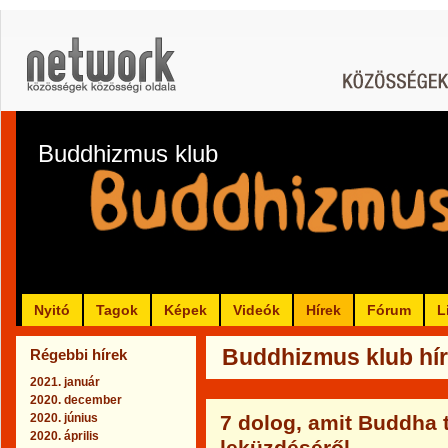
Buddhizmus klub
Nyitó
Tagok
Képek
Videók
Hírek
Fórum
L
Buddhizmus klub hír
Régebbi hírek
2021. január
2020. december
2020. június
7 dolog, amit Buddha 
2020. április