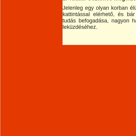
Jelenleg egy olyan korban él
kattintással elérhető, és bá
tudás befogadása, nagyon ha
leküzdéséhez.