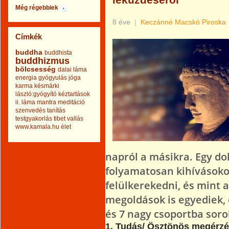
leküzdéséről
Még régebbiek
8 éve
|
Keczánné Macskó Piroska
Címkék
buddha
buddhista
buddhizmus
bölcsesség
dalai láma
energia
gyógyulás
jóga
karma
késmárki
lászló:gyógyító kéztartások
ii.
láma
mantra
meditáció
szenvedés
tanítás
testgyakorlás
tibet
vallás
www.kamala.hu
élet
napról a másikra. Egy do
folyamatosan kihívásoko
felülkerekedni, és mint 
megoldások is egyediek,
és 7 nagy csoportba soro
1. Tudás/ Ösztönös megérz