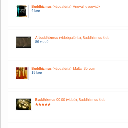
Buddhizmus
(képgaléria)
,
Angyali gyógyítók
4 kép
A buddhizmus
(videógaléria)
,
Buddhizmus klub
86 videó
Buddhizmus
(képgaléria)
,
Máltai Sólyom
19 kép
Buddhizmus
00:00 (videó)
,
Buddhizmus klub