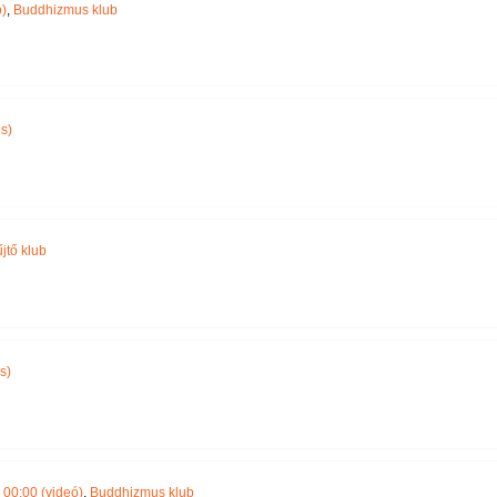
)
,
Buddhizmus klub
s)
jtő klub
s)
00:00 (videó)
,
Buddhizmus klub