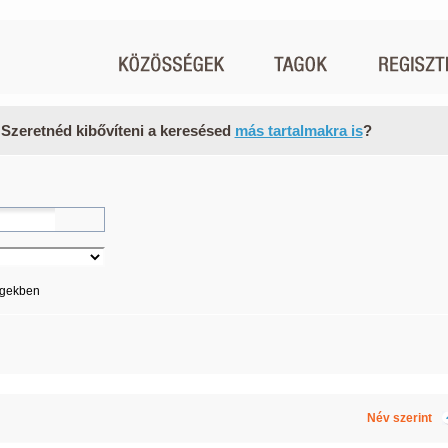
 Szeretnéd kibővíteni a keresésed
más tartalmakra is
?
égekben
Név szerint