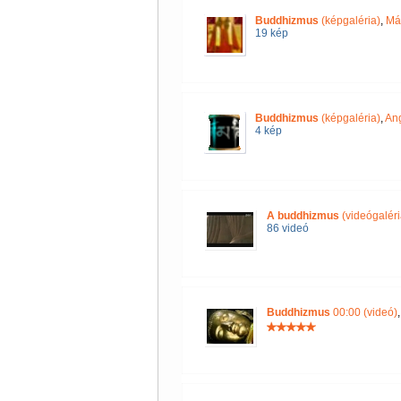
Buddhizmus
(képgaléria)
,
Má
19 kép
Buddhizmus
(képgaléria)
,
Ang
4 kép
A buddhizmus
(videógaléri
86 videó
Buddhizmus
00:00 (videó)