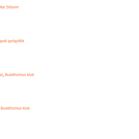
ltai Sólyom
yali gyógyítók
a)
,
Buddhizmus klub
,
Buddhizmus klub