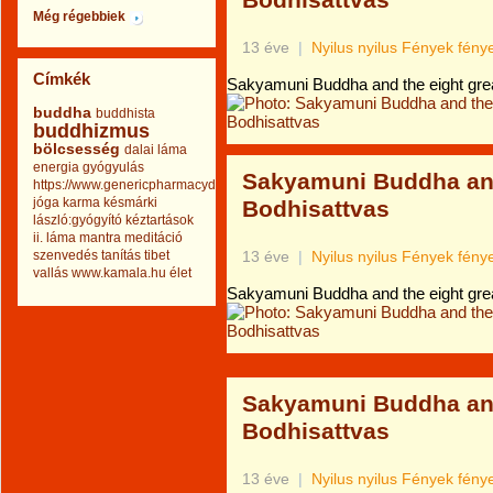
Bodhisattvas
Még régebbiek
13 éve
|
Nyilus nyilus Fények fén
Címkék
Sakyamuni Buddha and the eight gre
buddha
buddhista
buddhizmus
bölcsesség
dalai láma
energia
gyógyulás
Sakyamuni Buddha and
https://www.genericpharmacydrug.com
jóga
karma
késmárki
Bodhisattvas
lászló:gyógyító kéztartások
ii.
láma
mantra
meditáció
szenvedés
tanítás
tibet
13 éve
|
Nyilus nyilus Fények fén
vallás
www.kamala.hu
élet
Sakyamuni Buddha and the eight gre
Sakyamuni Buddha and
Bodhisattvas
13 éve
|
Nyilus nyilus Fények fén