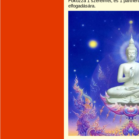
Fokozza
1
szerelmet
, es
1
partner
elfogadására
.