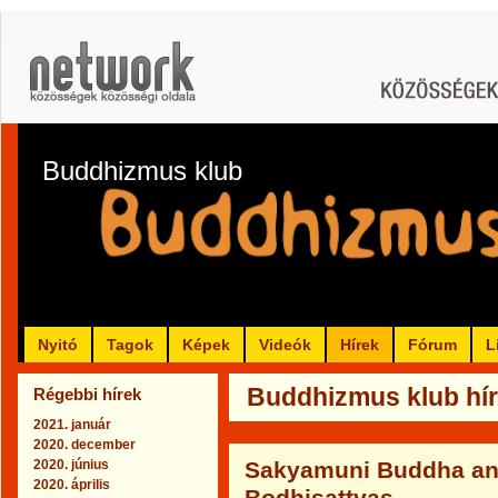
Buddhizmus klub
Nyitó
Tagok
Képek
Videók
Hírek
Fórum
L
Buddhizmus klub hír
Régebbi hírek
2021. január
2020. december
2020. június
Sakyamuni Buddha and
2020. április