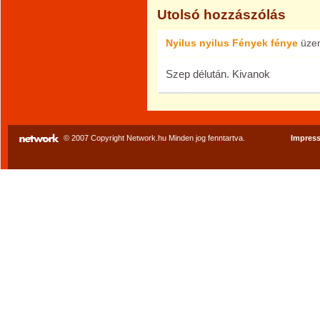
Utolsó hozzászólás
Nyilus nyilus Fények fénye
üze
Szep délután. Kivanok
© 2007 Copyright Network.hu Minden jog fenntartva.
Impres