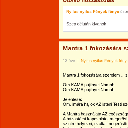
Utolsó hozzászólás
Nyilus nyilus Fények fénye
üze
Szep délután kivanok
Mantra 1 fokozására sz
13 éve
|
Nyilus nyilus Fények fén
Mantra
1
fokozására
szerelem
...
;)
Om
KAMA
pujitayei
Namah
Om
KAMA
pujitayei
Namah
Jelentése
:
Om
,
imára
hajlok
AZ
isteni
Testi
sz
A
Mantra
használata
AZ
egészség
A
házastársi
kapcsolatot
megerősít
szintre
helyezni
,
ezáltal
megerősíti