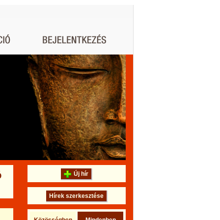
ó
Új hír
Hírek szerkesztése