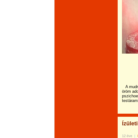
A mudr
öröm ado
pszichoe
testáram
Ízület
12 éve
|