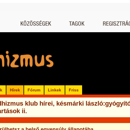
ók
Hírek
Fórum
Linkek
Friss
hizmus klub hírei, késmárki lászló:gyógyít
rtások ii.
erülhetsz a belső egyensúly állapotába