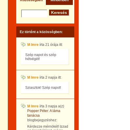
Közösségben
Mindenben
Ez történt a közösségben:
M Imre
írta
21 órája
itt:
Szép napot és szép
hétvégét!
M Imre
írta
2 napja
itt:
Sziasztok! Szép napot!
M Imre
írta
3 napja
a(z)
Popper Péter: A láma
tanácsa
blogbejegyzéshez:
Kérdezze mérnökét! Izzad