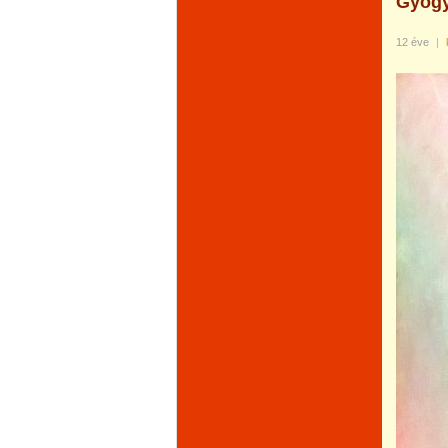
Gyógy
12 éve
|